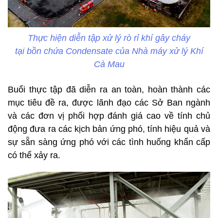
Thực hiện diễn tập xử lý rò rỉ khí gây cháy
tại bồn chứa Condensate của Nhà máy xử lý Khí
Cà Mau
Buổi thực tập đã diễn ra an toàn, hoàn thành các
mục tiêu đề ra, được lãnh đạo các Sở Ban ngành
và các đơn vị phối hợp đánh giá cao về tính chủ
động đưa ra các kịch bản ứng phó, tính hiệu quả và
sự sẵn sàng ứng phó với các tình huống khẩn cấp
có thể xảy ra.