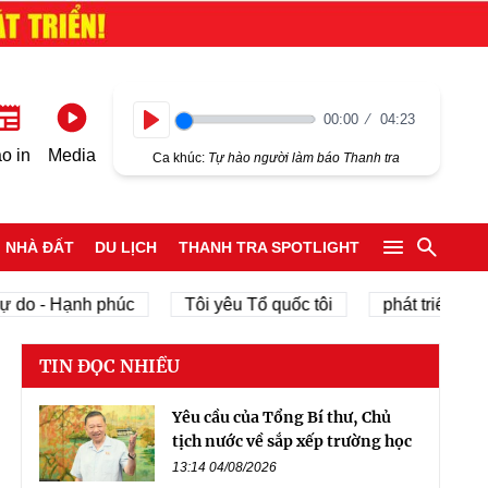
00:00
04:23
Play
o in
Media
Ca khúc:
Tự hào người làm báo Thanh tra
NHÀ ĐẤT
DU LỊCH
THANH TRA SPOTLIGHT
- Hạnh phúc
Tôi yêu Tổ quốc tôi
phát triển kinh tế tư
TIN ĐỌC NHIỀU
Yêu cầu của Tổng Bí thư, Chủ
tịch nước về sắp xếp trường học
13:14 04/08/2026