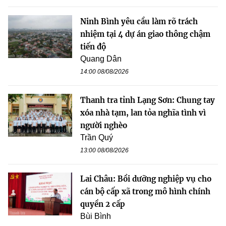
Ninh Bình yêu cầu làm rõ trách
nhiệm tại 4 dự án giao thông chậm
tiến độ
Quang Dân
14:00 08/08/2026
Thanh tra tỉnh Lạng Sơn: Chung tay
xóa nhà tạm, lan tỏa nghĩa tình vì
người nghèo
Trần Quý
13:00 08/08/2026
Lai Châu: Bồi dưỡng nghiệp vụ cho
cán bộ cấp xã trong mô hình chính
quyền 2 cấp
Bùi Bình