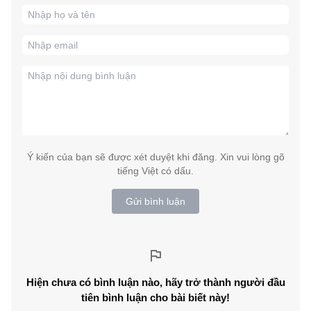
Ý kiến của bạn sẽ được xét duyệt khi đăng. Xin vui lòng gõ
tiếng Việt có dấu.
Gửi bình luận
Hiện chưa có bình luận nào, hãy trở thành người đầu
tiên bình luận cho bài biết này!