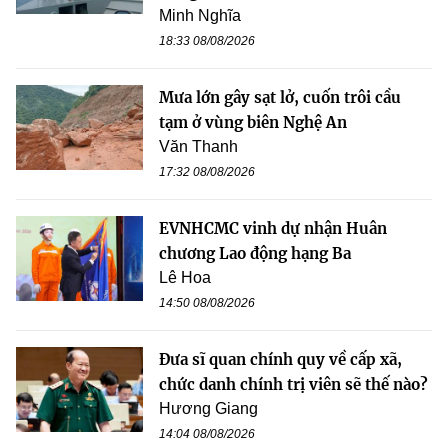
Minh Nghĩa
18:33 08/08/2026
Mưa lớn gây sạt lở, cuốn trôi cầu
tạm ở vùng biên Nghệ An
Văn Thanh
17:32 08/08/2026
EVNHCMC vinh dự nhận Huân
chương Lao động hạng Ba
Lê Hoa
14:50 08/08/2026
Đưa sĩ quan chính quy về cấp xã,
chức danh chính trị viên sẽ thế nào?
Hương Giang
14:04 08/08/2026