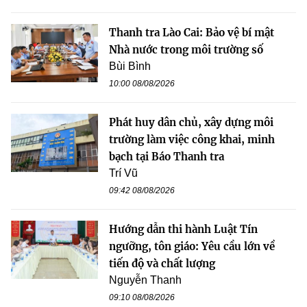
Thanh tra Lào Cai: Bảo vệ bí mật
Nhà nước trong môi trường số
Bùi Bình
10:00 08/08/2026
Phát huy dân chủ, xây dựng môi
trường làm việc công khai, minh
bạch tại Báo Thanh tra
Trí Vũ
09:42 08/08/2026
Hướng dẫn thi hành Luật Tín
ngưỡng, tôn giáo: Yêu cầu lớn về
tiến độ và chất lượng
Nguyễn Thanh
09:10 08/08/2026