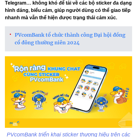
Telegram… không khó để tải về các bộ sticker đa dạng
hình dáng, biểu cảm, giúp người dùng có thể giao tiếp
nhanh mà vẫn thể hiện được trạng thái cảm xúc.
PVcomBank tổ chức thành công Đại hội đồng
cổ đông thường niên 2024
PVcomBank triển khai sticker thương hiệu trên các