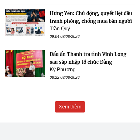
Hưng Yên: Chủ động, quyết liệt đấu
tranh phòng, chống mua bán người
Trần Quý
09:04 08/08/2026
Dấu ấn Thanh tra tỉnh Vĩnh Long
sau sáp nhập tổ chức Đảng
Kỳ Phương
08:22 08/08/2026
Xem thêm