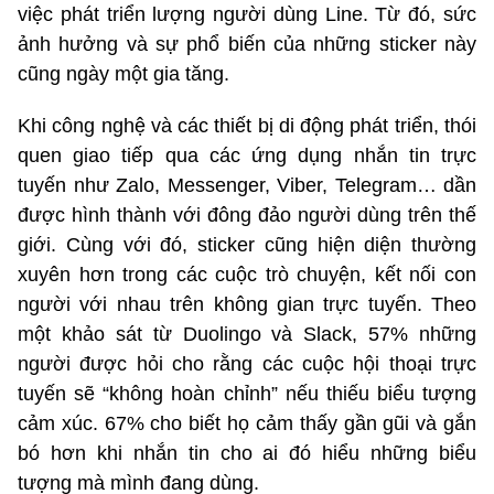
việc phát triển lượng người dùng Line. Từ đó, sức
ảnh hưởng và sự phổ biến của những sticker này
cũng ngày một gia tăng.
Khi công nghệ và các thiết bị di động phát triển, thói
quen giao tiếp qua các ứng dụng nhắn tin trực
tuyến như Zalo, Messenger, Viber, Telegram… dần
được hình thành với đông đảo người dùng trên thế
giới. Cùng với đó, sticker cũng hiện diện thường
xuyên hơn trong các cuộc trò chuyện, kết nối con
người với nhau trên không gian trực tuyến. Theo
một khảo sát từ Duolingo và Slack, 57% những
người được hỏi cho rằng các cuộc hội thoại trực
tuyến sẽ “không hoàn chỉnh” nếu thiếu biểu tượng
cảm xúc. 67% cho biết họ cảm thấy gần gũi và gắn
bó hơn khi nhắn tin cho ai đó hiểu những biểu
tượng mà mình đang dùng.