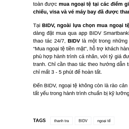
toàn được
mua ngoại tệ tại các điểm g
chiếu, visa và vé máy bay đã được tha
Tại
BIDV, ngoài lựa chọn mua ngoại tệ 
dàng đặt mua qua app BIDV Smartbanki
thao tác 24/7,
BIDV
là một trong những n
“Mua ngoại tệ tiền mặt”, hỗ trợ khách hà
phù hợp hành trình cá nhân, với tỷ giá đ
tranh. Chỉ cần thao tác theo hướng dẫn t
chỉ mất 3 - 5 phút để hoàn tất.
Đến BIDV, ngoại tệ không còn là rào cản
tất yếu trong hành trình chuẩn bị kỹ lưỡn
TAGS
thanh tra
BIDV
ngoại tế