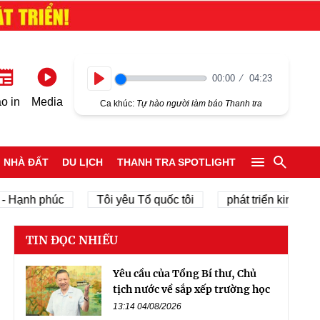
00:00
04:23
Play
o in
Media
Ca khúc:
Tự hào người làm báo Thanh tra
NHÀ ĐẤT
DU LỊCH
THANH TRA SPOTLIGHT
nh phúc
Tôi yêu Tổ quốc tôi
phát triển kinh tế tư nhâ
TIN ĐỌC NHIỀU
Yêu cầu của Tổng Bí thư, Chủ
tịch nước về sắp xếp trường học
13:14 04/08/2026