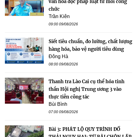
văn hóa đọc pháp luật từ mỗi công
chức
Trần Kiên
09:00 09/08/2026
Siết tiêu chuẩn, đo lường, chất lượng
hàng hóa, bảo vệ người tiêu dùng
Đông Hà
08:00 09/08/2026
Thanh tra Lào Cai cụ thể hóa tinh
thần Hội nghị Trung ương 3 vào
thực tiễn công tác
Bùi Bình
07:00 09/08/2026
Bài 3: PHÁT LỘ QUY TRÌNH ĐỔ
THẢI NGUY HẠI: TỪ BÃI CHÔN LẤP