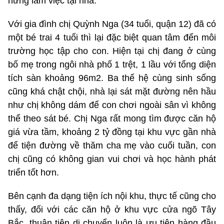
hứng làm việc tại nhà.
Với gia đình chị Quỳnh Nga (34 tuổi, quận 12) đã có
một bé trai 4 tuổi thì lại đặc biệt quan tâm đến môi
trường học tập cho con. Hiện tại chị đang ở cùng
bố mẹ trong ngôi nhà phố 1 trệt, 1 lầu với tổng diện
tích sàn khoảng 96m2. Ba thế hệ cùng sinh sống
cũng khá chật chội, nhà lại sát mặt đường nên hầu
như chị không dám để con chơi ngoài sân vì không
thể theo sát bé. Chị Nga rất mong tìm được căn hộ
giá vừa tầm, khoảng 2 tỷ đồng tại khu vực gần nhà
để tiện đường về thăm cha mẹ vào cuối tuần, con
chị cũng có không gian vui chơi và học hành phát
triển tốt hơn.
Bên cạnh đa dạng tiện ích nội khu, thực tế cũng cho
thấy, đối với các căn hộ ở khu vực cửa ngõ Tây
Bắc, thuận tiện di chuyển luôn là ưu tiên hàng đầu