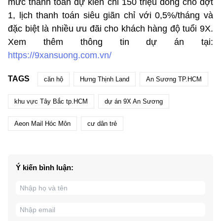
mức thanh toán dự kiến chỉ 150 triệu đồng cho đợt
1, lịch thanh toán siêu giãn chỉ với 0,5%/tháng và
đặc biệt là nhiều ưu đãi cho khách hàng độ tuổi 9X.
Xem thêm thông tin dự án tại:
https://9xansuong.com.vn/
TAGS
căn hộ
Hưng Thịnh Land
An Sương TP.HCM
khu vực Tây Bắc tp.HCM
dự án 9X An Sương
Aeon Mail Hóc Môn
cư dân trẻ
Ý kiến bình luận: