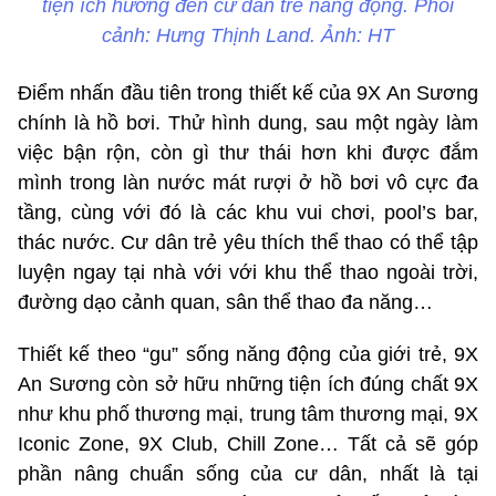
tiện ích hướng đến cư dân trẻ năng động. Phối
cảnh: Hưng Thịnh Land. Ảnh: HT
Điểm nhấn đầu tiên trong thiết kế của 9X An Sương
chính là hồ bơi. Thử hình dung, sau một ngày làm
việc bận rộn, còn gì thư thái hơn khi được đắm
mình trong làn nước mát rượi ở hồ bơi vô cực đa
tầng, cùng với đó là các khu vui chơi, pool’s bar,
thác nước. Cư dân trẻ yêu thích thể thao có thể tập
luyện ngay tại nhà với với khu thể thao ngoài trời,
đường dạo cảnh quan, sân thể thao đa năng…
Thiết kế theo “gu” sống năng động của giới trẻ, 9X
An Sương còn sở hữu những tiện ích đúng chất 9X
như khu phố thương mại, trung tâm thương mại, 9X
Iconic Zone, 9X Club, Chill Zone… Tất cả sẽ góp
phần nâng chuẩn sống của cư dân, nhất là tại