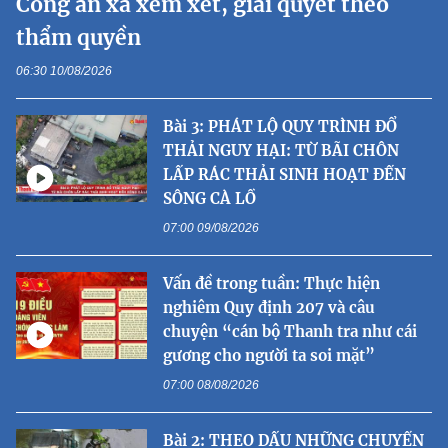
Công an xã xem xét, giải quyết theo
thẩm quyền
06:30 10/08/2026
Bài 3: PHÁT LỘ QUY TRÌNH ĐỔ
THẢI NGUY HẠI: TỪ BÃI CHÔN
LẤP RÁC THẢI SINH HOẠT ĐẾN
SÔNG CÀ LỒ
07:00 09/08/2026
Vấn đề trong tuần: Thực hiện
nghiêm Quy định 207 và câu
chuyện “cán bộ Thanh tra như cái
gương cho người ta soi mặt”
07:00 08/08/2026
Bài 2: THEO DẤU NHỮNG CHUYẾN