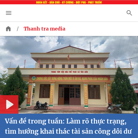
/
Thanh tra media
Play
Vấn đề trong tuần: Làm rõ thực trạng,
tìm hướng khai thác tài sản công dôi dư