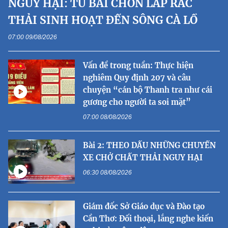
NGUY HẠI: TỪ BÃI CHÔN LẤP RÁC
THẢI SINH HOẠT ĐẾN SÔNG CÀ LỒ
07:00 09/08/2026
Vấn đề trong tuần: Thực hiện
nghiêm Quy định 207 và câu
chuyện “cán bộ Thanh tra như cái
gương cho người ta soi mặt”
07:00 08/08/2026
Bài 2: THEO DẤU NHỮNG CHUYẾN
XE CHỞ CHẤT THẢI NGUY HẠI
06:30 08/08/2026
Giám đốc Sở Giáo dục và Đào tạo
Cần Thơ: Đối thoại, lắng nghe kiến