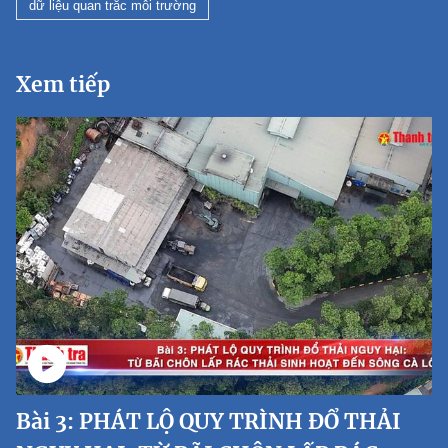
dữ liệu quan trắc môi trường
Xem tiếp
Bài 3: PHÁT LỘ QUY TRÌNH ĐỔ THẢI