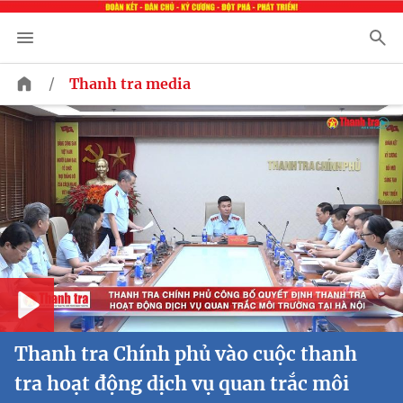
/
Thanh tra media
Play
Thanh tra Chính phủ vào cuộc thanh
tra hoạt động dịch vụ quan trắc môi