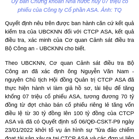
Ủy ban Chứng khoán Nhà nước hủy 07 triệu cổ
phiếu của Công ty Cổ phần ASA. Ảnh: TQ
Quyết định nêu trên được ban hành căn cứ kết quả
kiểm tra của UBCKNN đối với CTCP ASA, kết quả
điều tra, xác minh của Cơ quan Cảnh sát điều tra
Bộ Công an - UBCKNN cho biết.
Theo UBCKNN, Cơ quan Cảnh sát điều tra Bộ
Công an đã xác định ông Nguyễn Văn Nam -
nguyên Chủ tịch Hội đồng Quản trị CTCP ASA đã
thực hiện hành vi làm giả hồ sơ, tài liệu để tăng
khống 07 triệu cổ phiếu ASA, tương đương 70 tỷ
đồng từ đợt chào bán cổ phiếu riêng lẻ tăng vốn
điều lệ từ 30 tỷ đồng lên 100 tỷ đồng của CTCP
ASA và đã có Quyết định số 06/QĐ-CSKT-P9 ngày
23/01/2022 khởi tố vụ án hình sự "lừa đảo chiếm
đoạt tài sản xảy ra tại CTCP ASA và các đơn vị liên