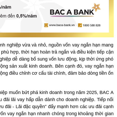
oanh nghiệp vừa và nhỏ, nguồn vốn vay ngắn hạn mang
vay phù hợp, thời hạn hoàn trả ngắn và điều kiện tiếp cận
nghiệp dễ dàng bổ sung vốn lưu động, kịp thời ứng phó
 động sản xuất kinh doanh. Bên cạnh đó, vay ngắn hạn
ộng điều chỉnh cơ cấu tài chính, đảm bảo dòng tiền ổn
hiệp muốn bứt phá kinh doanh trong năm 2025, BAC A
u đãi lãi vay hấp dẫn dành cho doanh nghiệp. Tiếp nối
ưu đãi - Lãi đặc quyền” đẩy mạnh hơn các ưu đãi cạnh
vốn vay ngắn hạn nhanh chóng trong khoảng thời gian