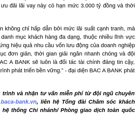
u đãi lãi vay này có hạn mức 3.000 tỷ đồng và thời
n không chỉ hấp dẫn bởi mức lãi suất cạnh tranh, mà
o danh mục khách hàng đa dạng, thuộc nhiều lĩnh vực
 ứng hiệu quả nhu cầu vốn lưu động của doanh nghiệp
 tục đơn giản, thời gian giải ngân nhanh chóng và đội
BAC A BANK sẽ luôn là đối tác tài chính đáng tin cậy,
rình phát triển bền vững.” - đại diện BAC A BANK phát
g trình và nhận tư vấn miễn phí từ đội ngũ chuyên
baca-bank.vn
, liên hệ Tổng đài Chăm sóc khách
n hệ thống Chi nhánh/ Phòng giao dịch toàn quốc