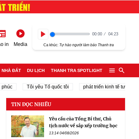
00:00
04:23
Play
o in
Media
Ca khúc:
Tự hào người làm báo Thanh tra
NHÀ ĐẤT
DU LỊCH
THANH TRA SPOTLIGHT
c
Tôi yêu Tổ quốc tôi
phát triển kinh tế tư nhân
TIN ĐỌC NHIỀU
Yêu cầu của Tổng Bí thư, Chủ
tịch nước về sắp xếp trường học
13:14 04/08/2026