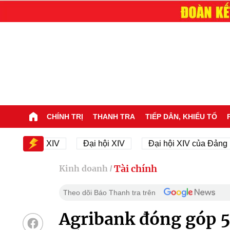
CHÍNH TRỊ
THANH TRA
TIẾP DÂN, KHIẾU TỐ
ại hội XIV
Đại hội XIV
Đại hội XIV của Đảng
Tài chính
Kinh doanh
/
Theo dõi Báo Thanh tra trên
Agribank đóng góp 5