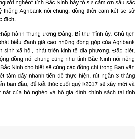
người nghèo” tỉnh Bắc Ninh bày tỏ sự cảm ơn sâu sắc
hệ thống Agribank nói chung, đồng thời cam kết sẽ sử
c đích.
hấp hành Trung ương Đảng, Bí thư Tỉnh ủy, Chủ tịch
phát biểu đánh giá cao những đóng góp của Agribank
sinh xã hội, phát triển kinh tế địa phương. Đặc biệt,
 cộng đồng nói chung cũng như tỉnh Bắc Ninh nói riêng
 Bắc Ninh cho biết sẽ cùng các đồng chí trong Ban vận
t tâm đẩy nhanh tiến độ thực hiện, rút ngắn 3 tháng
iến ban đầu, để kết thúc cuối quý I/2017 sẽ xây mới và
nát của hộ nghèo và hộ gia đình chính sách tại tỉnh