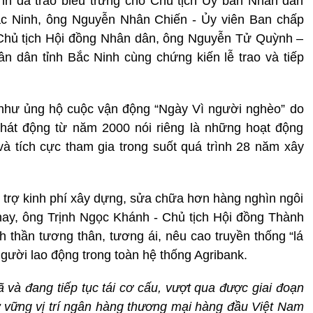
nh đã trao biểu trưng cho Chủ tịch Ủy ban Nhân dân
Bắc Ninh, ông Nguyễn Nhân Chiến - Ủy viên Ban chấp
 Chủ tịch Hội đồng Nhân dân, ông Nguyễn Tử Quỳnh –
n dân tỉnh Bắc Ninh cùng chứng kiến lễ trao và tiếp
 như ủng hộ cuộc vận động “Ngày Vì người nghèo” do
hát động từ năm 2000 nói riêng là những hoạt động
 tích cực tham gia trong suốt quá trình 28 năm xây
tài trợ kinh phí xây dựng, sửa chữa hơn hàng nghìn ngôi
 nay, ông Trịnh Ngọc Khánh - Chủ tịch Hội đồng Thành
h thần tương thân, tương ái, nêu cao truyền thống “lá
người lao động trong toàn hệ thống Agribank.
ã và đang tiếp tục tái cơ cấu, vượt qua được giai đoạn
 vững vị trí ngân hàng thương mại hàng đầu Việt Nam