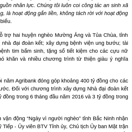
guồn nhân lực. Chúng tôi luôn coi công tác an sinh xã
g, là hoạt động gắn liền, không tách rời với hoạt động
biểu.
rợ hai huyện nghèo Mường Ảng và Tủa Chùa, tỉnh
g nhà đại đoàn kết; xây dựng bệnh viện ung bướu; tài
ệnh tim bẩm sinh, tặng sổ tiết kiệm cho các cựu nữ
hó khăn và nhiều chương trình từ thiện giàu ý nghĩa
 mỗi năm Agribank đóng góp khoảng 400 tỷ đồng cho các
nước. Đối với chương trình xây dựng Nhà đại đoàn kết
 tỷ đồng trong 6 tháng đầu năm 2016 và 3 tỷ đồng trong
Ban vận động “Ngày vì người nghèo” tỉnh Bắc Ninh nhận
ỹ Tiếp - Ủy viên BTV Tỉnh ủy, Chủ tịch Ủy ban Mặt trận