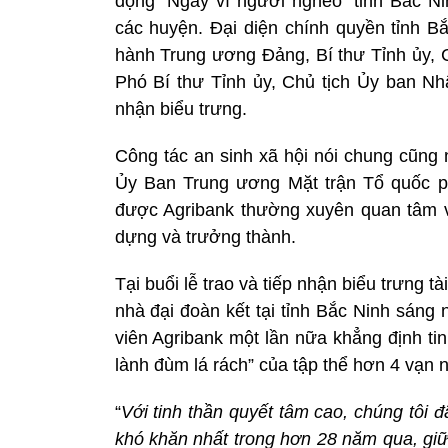
động “Ngày vì người nghèo” tỉnh Bắc Ni
các huyện. Đại diện chính quyền tỉnh 
hành Trung ương Đảng, Bí thư Tỉnh ủy,
Phó Bí thư Tỉnh ủy, Chủ tịch Ủy ban Nhâ
nhận biểu trưng.
Công tác an sinh xã hội nói chung cũng
Ủy Ban Trung ương Mặt trận Tổ quốc p
được Agribank thường xuyên quan tâm và
dựng và trưởng thành.
Tại buổi lễ trao và tiếp nhận biểu trưng 
nhà đại đoàn kết tại tỉnh Bắc Ninh sáng
viên Agribank một lần nữa khẳng định tin
lành đùm lá rách” của tập thể hơn 4 vạn 
“
Với tinh thần quyết tâm cao, chúng tôi đ
khó khăn nhất trong hơn 28 năm qua, giữ