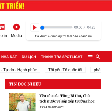
00:00
04:23
Play
o in
Media
Ca khúc:
Tự hào người làm báo Thanh tra
NHÀ ĐẤT
DU LỊCH
THANH TRA SPOTLIGHT
do - Hạnh phúc
Tôi yêu Tổ quốc tôi
phát triển kinh t
TIN ĐỌC NHIỀU
Yêu cầu của Tổng Bí thư, Chủ
tịch nước về sắp xếp trường học
13:14 04/08/2026