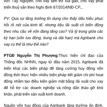
vực Tây Nguyên, cho vay tạm trữ lúa gạo, cho vay phát
triển thuỷ sản theo Nghị định 67/2014/NĐ-CP...
PV: Qua sự tăng trưởng tín dụng cho thấy dấu hiệu phục
hồi rõ nét của kinh tế, nhưng liệu lãi suất có biến động
theo nhu cầu về vốn đang tăng cao? Và tỷ trọng giữa các
kỳ hạn (vốn lưu động, trung và dài hạn) mà Agribank cho
vay cụ thể là như thế nào?
PTGĐ Nguyễn Thị Phượng:
Thực hiện chỉ đạo của
Thống đốc NHNN, ngay từ đầu năm 2015, Agribank đã
triển khai các biện pháp để tăng cường huy động vốn
đồng thời thực hiện nhiều biện pháp tiết giảm chi phí hoạt
động nhằm tạo điều kiện giảm mặt bằng lãi suất cho vay
để hỗ trợ các doanh nghiệp và nông dân tháo gỡ khó
khăn, phát triển sản xuất kinh doanh.
Nguồn vốn huy động của Agribank tăng trưởng ổn định,