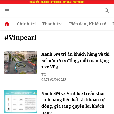
Chính trị
Thanh tra
Tiếp dân, Khiếu tố
#Vinpearl
Xanh SM tri ân khách hàng và tài
xế hơn 16 tỷ đồng, mỗi tuần tặng
1 xe VF3
TC
09:58 02/04/2025
Xanh SM và VinClub triển khai
tính năng liên kết tài khoản tự
động, gia tăng quyền lợi khách
hàng