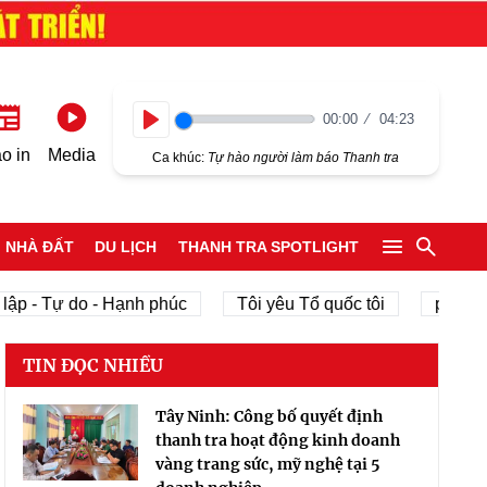
00:00
04:23
Play
o in
Media
Ca khúc:
Tự hào người làm báo Thanh tra
NHÀ ĐẤT
DU LỊCH
THANH TRA SPOTLIGHT
ập - Tự do - Hạnh phúc
Tôi yêu Tổ quốc tôi
phát tri
TIN ĐỌC NHIỀU
Tây Ninh: Công bố quyết định
thanh tra hoạt động kinh doanh
vàng trang sức, mỹ nghệ tại 5