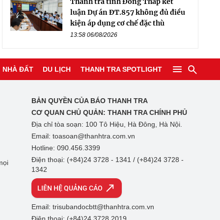
Thanh tra tỉnh Đồng Tháp kết
luận Dự án ĐT.857 không đủ điều
kiện áp dụng cơ chế đặc thù
13:58 06/08/2026
NHÀ ĐẤT
DU LỊCH
THANH TRA SPOTLIGHT
BẢN QUYỀN CỦA BÁO THANH TRA
CƠ QUAN CHỦ QUẢN:
THANH TRA CHÍNH PHỦ
Địa chỉ tòa soạn: 100 Tô Hiệu, Hà Đông, Hà Nội.
Email: toasoan@thanhtra.com.vn
Hotline: 090.456.3399
Điện thoại: (+84)24 3728 - 1341 / (+84)24 3728 -
mọi
1342
LIÊN HỆ QUẢNG CÁO
Email: trisubandocbtt@thanhtra.com.vn
Điện thoại: (+84)24 3728 2019