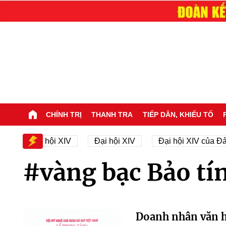
CHÍNH TRỊ
THANH TRA
TIẾP DÂN, KHIẾU TỐ
ân sự Đại hội XIV
Đại hội XIV
Đại hội XIV của Đả
#vàng bạc Bảo tí
Doanh nhân văn h