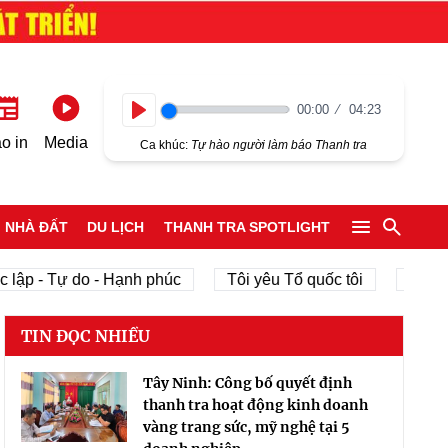
00:00
04:23
Play
o in
Media
Ca khúc:
Tự hào người làm báo Thanh tra
NHÀ ĐẤT
DU LỊCH
THANH TRA SPOTLIGHT
lập - Tự do - Hạnh phúc
Tôi yêu Tổ quốc tôi
phát tr
TIN ĐỌC NHIỀU
Tây Ninh: Công bố quyết định
thanh tra hoạt động kinh doanh
vàng trang sức, mỹ nghệ tại 5