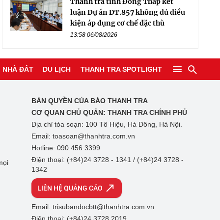
Thanh tra tỉnh Đồng Tháp kết
luận Dự án ĐT.857 không đủ điều
kiện áp dụng cơ chế đặc thù
13:58 06/08/2026
NHÀ ĐẤT
DU LỊCH
THANH TRA SPOTLIGHT
BẢN QUYỀN CỦA BÁO THANH TRA
CƠ QUAN CHỦ QUẢN:
THANH TRA CHÍNH PHỦ
Địa chỉ tòa soạn: 100 Tô Hiệu, Hà Đông, Hà Nội.
Email: toasoan@thanhtra.com.vn
Hotline: 090.456.3399
Điện thoại: (+84)24 3728 - 1341 / (+84)24 3728 -
mọi
1342
LIÊN HỆ QUẢNG CÁO
Email: trisubandocbtt@thanhtra.com.vn
Điện thoại: (+84)24 3728 2019