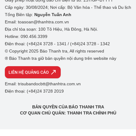
Giấy phép hoạt động báo chí điện tử số: 237/GP-BTTTT
Cấp ngày: 30/08/2024; Nơi cấp: Bộ Văn hóa - Thể thao và Du lịch
Tổng Biên tập:
Nguyễn Tuấn Anh
Email: toasoan@thanhtra.com.vn
Địa chỉ tòa soạn: 100 Tô Hiệu, Hà Đông, Hà Nội.
Hotline: 090.456.3399
Điện thoại: (+84)24 3728 - 1341 / (+84)24 3728 - 1342
© Copyright 2025 Báo Thanh tra, All rights reserved
® Báo Thanh tra giữ bản quyền nội dung trên website này
LIÊN HỆ QUẢNG CÁO
Email: trisubandocbtt@thanhtra.com.vn
Điện thoại: (+84)24 3728 2019
BẢN QUYỀN CỦA BÁO THANH TRA
CƠ QUAN CHỦ QUẢN: THANH TRA CHÍNH PHỦ