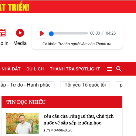
00:00
04:23
Play
o in
Media
Ca khúc:
Tự hào người làm báo Thanh tra
NHÀ ĐẤT
DU LỊCH
THANH TRA SPOTLIGHT
p - Tự do - Hạnh phúc
Tôi yêu Tổ quốc tôi
phát triể
TIN ĐỌC NHIỀU
Yêu cầu của Tổng Bí thư, Chủ tịch
nước về sắp xếp trường học
13:14 04/08/2026