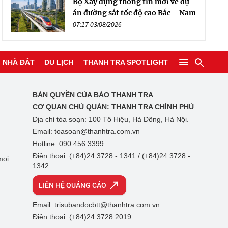
Bộ Xây dựng thông tin mới về dự
án đường sắt tốc độ cao Bắc – Nam
07:17 03/08/2026
NHÀ ĐẤT
DU LỊCH
THANH TRA SPOTLIGHT
BẢN QUYỀN CỦA BÁO THANH TRA
CƠ QUAN CHỦ QUẢN:
THANH TRA CHÍNH PHỦ
Địa chỉ tòa soạn: 100 Tô Hiệu, Hà Đông, Hà Nội.
Email: toasoan@thanhtra.com.vn
Hotline: 090.456.3399
Điện thoại: (+84)24 3728 - 1341 / (+84)24 3728 -
mọi
1342
LIÊN HỆ QUẢNG CÁO
Email: trisubandocbtt@thanhtra.com.vn
Điện thoại: (+84)24 3728 2019