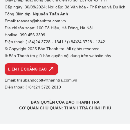
Giấy phép hoạt động báo chí điện tử số: 237/GP-BTTTT
Cấp ngày: 30/08/2024; Nơi cấp: Bộ Văn hóa - Thể thao và Du lịch
Tổng Biên tập:
Nguyễn Tuấn Anh
Email: toasoan@thanhtra.com.vn
Địa chỉ tòa soạn: 100 Tô Hiệu, Hà Đông, Hà Nội.
Hotline: 090.456.3399
Điện thoại: (+84)24 3728 - 1341 / (+84)24 3728 - 1342
© Copyright 2025 Báo Thanh tra, All rights reserved
® Báo Thanh tra giữ bản quyền nội dung trên website này
LIÊN HỆ QUẢNG CÁO
Email: trisubandocbtt@thanhtra.com.vn
Điện thoại: (+84)24 3728 2019
BẢN QUYỀN CỦA BÁO THANH TRA
CƠ QUAN CHỦ QUẢN: THANH TRA CHÍNH PHỦ