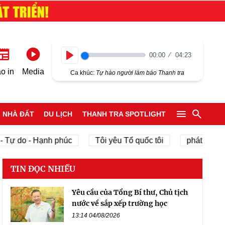
00:00
04:23
Play
o in
Media
Ca khúc:
Tự hào người làm báo Thanh tra
NHÀ ĐẤT
DU LỊCH
THANH TRA SPOTLIGHT
ự do - Hạnh phúc
Tôi yêu Tổ quốc tôi
phát triển kinh
TIN ĐỌC NHIỀU
Yêu cầu của Tổng Bí thư, Chủ tịch
nước về sắp xếp trường học
13:14 04/08/2026