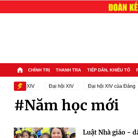
CHÍNH TRỊ
THANH TRA
TIẾP DÂN, KHIẾU TỐ
Đại hội XIV
Đại hội XIV
Đại hội XIV của Đảng
#Năm học mới
Luật Nhà giáo - d