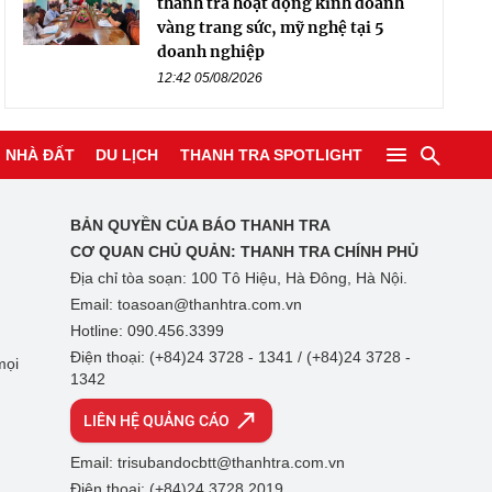
thanh tra hoạt động kinh doanh
vàng trang sức, mỹ nghệ tại 5
doanh nghiệp
12:42 05/08/2026
NHÀ ĐẤT
DU LỊCH
THANH TRA SPOTLIGHT
BẢN QUYỀN CỦA BÁO THANH TRA
CƠ QUAN CHỦ QUẢN:
THANH TRA CHÍNH PHỦ
Địa chỉ tòa soạn: 100 Tô Hiệu, Hà Đông, Hà Nội.
Email: toasoan@thanhtra.com.vn
Hotline: 090.456.3399
Điện thoại: (+84)24 3728 - 1341 / (+84)24 3728 -
mọi
1342
LIÊN HỆ QUẢNG CÁO
Email: trisubandocbtt@thanhtra.com.vn
Điện thoại: (+84)24 3728 2019