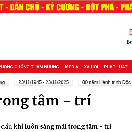
Bá
PHÒNG CHỐNG THAM NHŨNG
MEDIA
XÃ HỘI
PHÁP LUẬT
g
23/11/1945 - 23/11/2025
80 năm Hành trình Độc l
ong tâm - trí
 dầu khí luôn sáng mãi trong tâm - trí