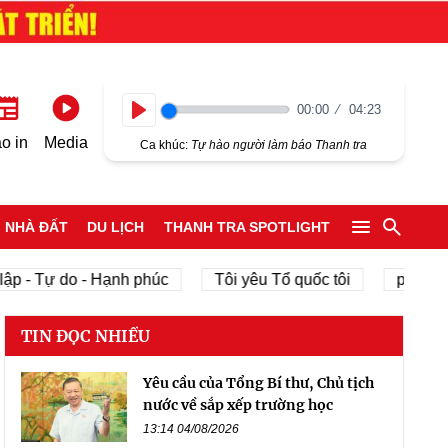
00:00
04:23
Play
o in
Media
Ca khúc:
Tự hào người làm báo Thanh tra
NHÀ ĐẤT
DU LỊCH
THANH TRA SPOTLIGHT
ập - Tự do - Hạnh phúc
Tôi yêu Tổ quốc tôi
phát triể
TIN ĐỌC NHIỀU
Yêu cầu của Tổng Bí thư, Chủ tịch
nước về sắp xếp trường học
13:14 04/08/2026