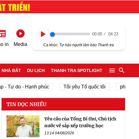
00:00
04:23
Play
o in
Media
Ca khúc:
Tự hào người làm báo Thanh tra
NHÀ ĐẤT
DU LỊCH
THANH TRA SPOTLIGHT
 - Tự do - Hạnh phúc
Tôi yêu Tổ quốc tôi
phát triển
TIN ĐỌC NHIỀU
Yêu cầu của Tổng Bí thư, Chủ tịch
nước về sắp xếp trường học
13:14 04/08/2026