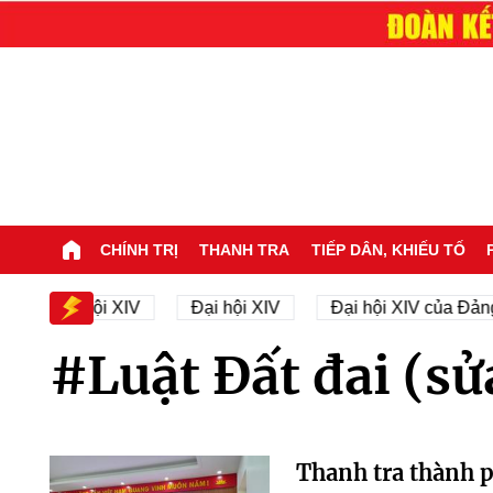
CHÍNH TRỊ
THANH TRA
TIẾP DÂN, KHIẾU TỐ
n sự Đại hội XIV
Đại hội XIV
Đại hội XIV của Đảng
#Luật Đất đai (sử
Thanh tra thành 