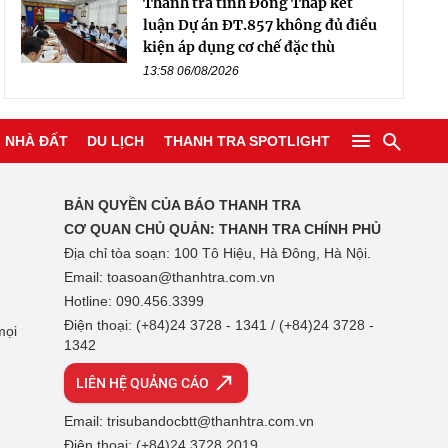
Thanh tra tỉnh Đồng Tháp kết
luận Dự án ĐT.857 không đủ điều
kiện áp dụng cơ chế đặc thù
13:58 06/08/2026
NHÀ ĐẤT
DU LỊCH
THANH TRA SPOTLIGHT
BẢN QUYỀN CỦA BÁO THANH TRA
CƠ QUAN CHỦ QUẢN:
THANH TRA CHÍNH PHỦ
Địa chỉ tòa soạn: 100 Tô Hiệu, Hà Đông, Hà Nội.
Email: toasoan@thanhtra.com.vn
Hotline: 090.456.3399
Điện thoại: (+84)24 3728 - 1341 / (+84)24 3728 -
mọi
1342
LIÊN HỆ QUẢNG CÁO
Email: trisubandocbtt@thanhtra.com.vn
Điện thoại: (+84)24 3728 2019