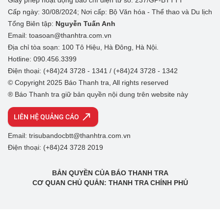
Giấy phép hoạt động báo chí điện tử số: 237/GP-BTTTT
Cấp ngày: 30/08/2024; Nơi cấp: Bộ Văn hóa - Thể thao và Du lịch
Tổng Biên tập:
Nguyễn Tuấn Anh
Email: toasoan@thanhtra.com.vn
Địa chỉ tòa soạn: 100 Tô Hiệu, Hà Đông, Hà Nội.
Hotline: 090.456.3399
Điện thoại: (+84)24 3728 - 1341 / (+84)24 3728 - 1342
© Copyright 2025 Báo Thanh tra, All rights reserved
® Báo Thanh tra giữ bản quyền nội dung trên website này
LIÊN HỆ QUẢNG CÁO
Email: trisubandocbtt@thanhtra.com.vn
Điện thoại: (+84)24 3728 2019
BẢN QUYỀN CỦA BÁO THANH TRA
CƠ QUAN CHỦ QUẢN: THANH TRA CHÍNH PHỦ