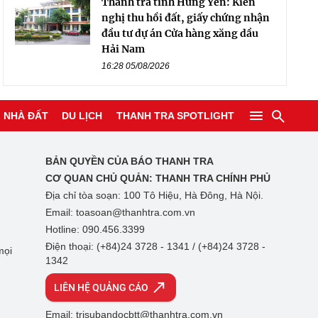
Thanh tra tỉnh Hưng Yên: Kiến
nghị thu hồi đất, giấy chứng nhận
đầu tư dự án Cửa hàng xăng dầu
Hải Nam
16:28 05/08/2026
NHÀ ĐẤT
DU LỊCH
THANH TRA SPOTLIGHT
BẢN QUYỀN CỦA BÁO THANH TRA
CƠ QUAN CHỦ QUẢN:
THANH TRA CHÍNH PHỦ
Địa chỉ tòa soạn: 100 Tô Hiệu, Hà Đông, Hà Nội.
Email: toasoan@thanhtra.com.vn
Hotline: 090.456.3399
Điện thoại: (+84)24 3728 - 1341 / (+84)24 3728 -
mọi
1342
LIÊN HỆ QUẢNG CÁO
Email: trisubandocbtt@thanhtra.com.vn