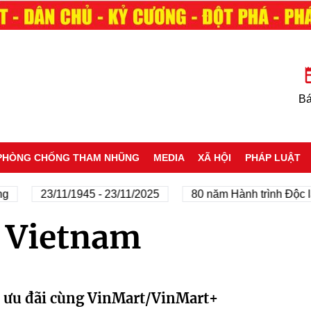
Bá
PHÒNG CHỐNG THAM NHŨNG
MEDIA
XÃ HỘI
PHÁP LUẬT
g
23/11/1945 - 23/11/2025
80 năm Hành trình Độc lậ
 Vietnam
n ưu đãi cùng VinMart/VinMart+