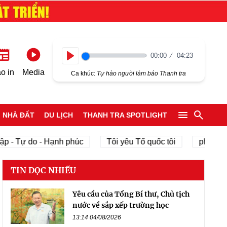
00:00
04:23
Play
o in
Media
Ca khúc:
Tự hào người làm báo Thanh tra
NHÀ ĐẤT
DU LỊCH
THANH TRA SPOTLIGHT
p - Tự do - Hạnh phúc
Tôi yêu Tổ quốc tôi
phát triể
TIN ĐỌC NHIỀU
Yêu cầu của Tổng Bí thư, Chủ tịch
nước về sắp xếp trường học
13:14 04/08/2026