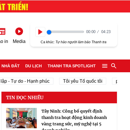
00:00
04:23
Play
o in
Media
Ca khúc:
Tự hào người làm báo Thanh tra
NHÀ ĐẤT
DU LỊCH
THANH TRA SPOTLIGHT
ập - Tự do - Hạnh phúc
Tôi yêu Tổ quốc tôi
phát tri
TIN ĐỌC NHIỀU
Tây Ninh: Công bố quyết định
thanh tra hoạt động kinh doanh
vàng trang sức, mỹ nghệ tại 5