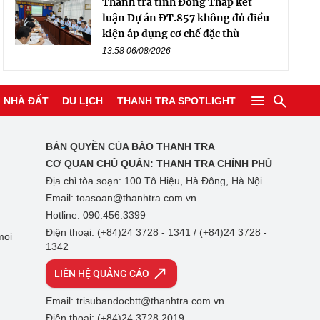
Thanh tra tỉnh Đồng Tháp kết
luận Dự án ĐT.857 không đủ điều
kiện áp dụng cơ chế đặc thù
13:58 06/08/2026
NHÀ ĐẤT
DU LỊCH
THANH TRA SPOTLIGHT
BẢN QUYỀN CỦA BÁO THANH TRA
CƠ QUAN CHỦ QUẢN:
THANH TRA CHÍNH PHỦ
Địa chỉ tòa soạn: 100 Tô Hiệu, Hà Đông, Hà Nội.
Email: toasoan@thanhtra.com.vn
Hotline: 090.456.3399
Điện thoại: (+84)24 3728 - 1341 / (+84)24 3728 -
mọi
1342
LIÊN HỆ QUẢNG CÁO
Email: trisubandocbtt@thanhtra.com.vn
Điện thoại: (+84)24 3728 2019