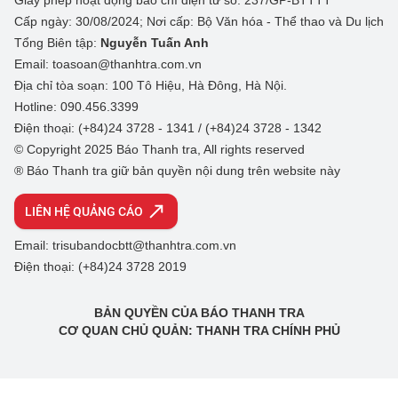
Giấy phép hoạt động báo chí điện tử số: 237/GP-BTTTT
Cấp ngày: 30/08/2024; Nơi cấp: Bộ Văn hóa - Thể thao và Du lịch
Tổng Biên tập:
Nguyễn Tuấn Anh
Email: toasoan@thanhtra.com.vn
Địa chỉ tòa soạn: 100 Tô Hiệu, Hà Đông, Hà Nội.
Hotline: 090.456.3399
Điện thoại: (+84)24 3728 - 1341 / (+84)24 3728 - 1342
© Copyright 2025 Báo Thanh tra, All rights reserved
® Báo Thanh tra giữ bản quyền nội dung trên website này
LIÊN HỆ QUẢNG CÁO
Email: trisubandocbtt@thanhtra.com.vn
Điện thoại: (+84)24 3728 2019
BẢN QUYỀN CỦA BÁO THANH TRA
CƠ QUAN CHỦ QUẢN: THANH TRA CHÍNH PHỦ