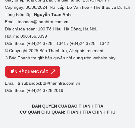
Giấy phép hoạt động báo chí điện tử số: 237/GP-BTTTT
Cấp ngày: 30/08/2024; Nơi cấp: Bộ Văn hóa - Thể thao và Du lịch
Tổng Biên tập:
Nguyễn Tuấn Anh
Email: toasoan@thanhtra.com.vn
Địa chỉ tòa soạn: 100 Tô Hiệu, Hà Đông, Hà Nội.
Hotline: 090.456.3399
Điện thoại: (+84)24 3728 - 1341 / (+84)24 3728 - 1342
© Copyright 2025 Báo Thanh tra, All rights reserved
® Báo Thanh tra giữ bản quyền nội dung trên website này
LIÊN HỆ QUẢNG CÁO
Email: trisubandocbtt@thanhtra.com.vn
Điện thoại: (+84)24 3728 2019
BẢN QUYỀN CỦA BÁO THANH TRA
CƠ QUAN CHỦ QUẢN: THANH TRA CHÍNH PHỦ