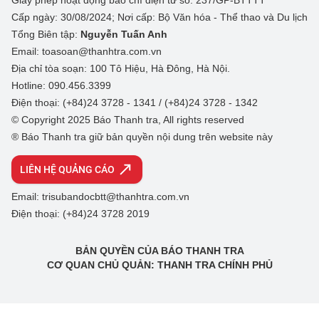
Giấy phép hoạt động báo chí điện tử số: 237/GP-BTTTT
Cấp ngày: 30/08/2024; Nơi cấp: Bộ Văn hóa - Thể thao và Du lịch
Tổng Biên tập:
Nguyễn Tuấn Anh
Email: toasoan@thanhtra.com.vn
Địa chỉ tòa soạn: 100 Tô Hiệu, Hà Đông, Hà Nội.
Hotline: 090.456.3399
Điện thoại: (+84)24 3728 - 1341 / (+84)24 3728 - 1342
© Copyright 2025 Báo Thanh tra, All rights reserved
® Báo Thanh tra giữ bản quyền nội dung trên website này
LIÊN HỆ QUẢNG CÁO
Email: trisubandocbtt@thanhtra.com.vn
Điện thoại: (+84)24 3728 2019
BẢN QUYỀN CỦA BÁO THANH TRA
CƠ QUAN CHỦ QUẢN: THANH TRA CHÍNH PHỦ