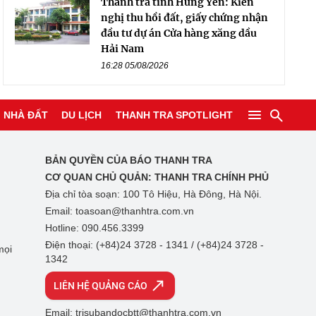
Thanh tra tỉnh Hưng Yên: Kiến
nghị thu hồi đất, giấy chứng nhận
đầu tư dự án Cửa hàng xăng dầu
Hải Nam
16:28 05/08/2026
NHÀ ĐẤT
DU LỊCH
THANH TRA SPOTLIGHT
BẢN QUYỀN CỦA BÁO THANH TRA
CƠ QUAN CHỦ QUẢN:
THANH TRA CHÍNH PHỦ
Địa chỉ tòa soạn: 100 Tô Hiệu, Hà Đông, Hà Nội.
Email: toasoan@thanhtra.com.vn
Hotline: 090.456.3399
Điện thoại: (+84)24 3728 - 1341 / (+84)24 3728 -
mọi
1342
LIÊN HỆ QUẢNG CÁO
Email: trisubandocbtt@thanhtra.com.vn