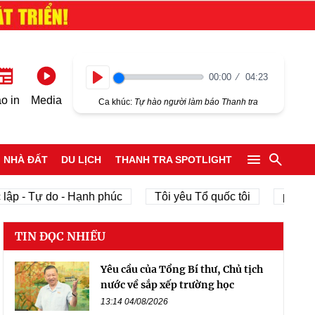
00:00
04:23
Play
o in
Media
Ca khúc:
Tự hào người làm báo Thanh tra
NHÀ ĐẤT
DU LỊCH
THANH TRA SPOTLIGHT
ập - Tự do - Hạnh phúc
Tôi yêu Tổ quốc tôi
phát tri
TIN ĐỌC NHIỀU
Yêu cầu của Tổng Bí thư, Chủ tịch
nước về sắp xếp trường học
13:14 04/08/2026