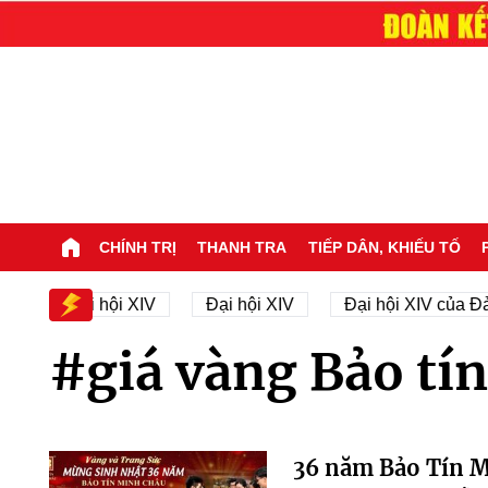
CHÍNH TRỊ
THANH TRA
TIẾP DÂN, KHIẾU TỐ
hân sự Đại hội XIV
Đại hội XIV
Đại hội XIV của Đả
#giá vàng Bảo tí
36 năm Bảo Tín M