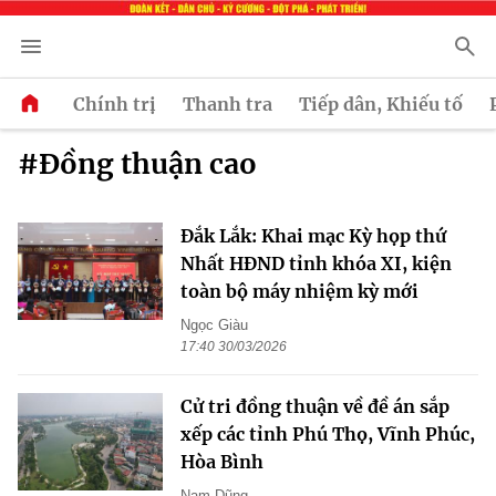
Chính trị
Thanh tra
Tiếp dân, Khiếu tố
#Đồng thuận cao
Đắk Lắk: Khai mạc Kỳ họp thứ
Nhất HĐND tỉnh khóa XI, kiện
toàn bộ máy nhiệm kỳ mới
Ngọc Giàu
17:40 30/03/2026
Cử tri đồng thuận về đề án sắp
xếp các tỉnh Phú Thọ, Vĩnh Phúc,
Hòa Bình
Nam Dũng