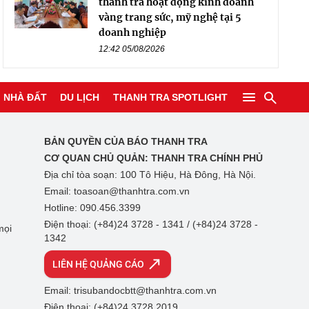
thanh tra hoạt động kinh doanh
vàng trang sức, mỹ nghệ tại 5
doanh nghiệp
12:42 05/08/2026
NHÀ ĐẤT
DU LỊCH
THANH TRA SPOTLIGHT
BẢN QUYỀN CỦA BÁO THANH TRA
CƠ QUAN CHỦ QUẢN:
THANH TRA CHÍNH PHỦ
Địa chỉ tòa soạn: 100 Tô Hiệu, Hà Đông, Hà Nội.
Email: toasoan@thanhtra.com.vn
Hotline: 090.456.3399
Điện thoại: (+84)24 3728 - 1341 / (+84)24 3728 -
mọi
1342
LIÊN HỆ QUẢNG CÁO
Email: trisubandocbtt@thanhtra.com.vn
Điện thoại: (+84)24 3728 2019