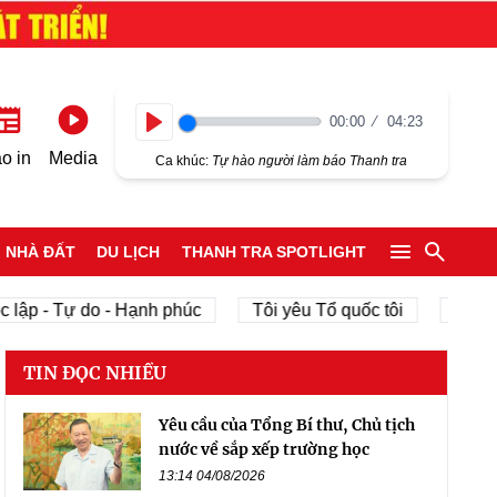
00:00
04:23
Play
o in
Media
Ca khúc:
Tự hào người làm báo Thanh tra
NHÀ ĐẤT
DU LỊCH
THANH TRA SPOTLIGHT
lập - Tự do - Hạnh phúc
Tôi yêu Tổ quốc tôi
phát tr
TIN ĐỌC NHIỀU
Yêu cầu của Tổng Bí thư, Chủ tịch
nước về sắp xếp trường học
13:14 04/08/2026