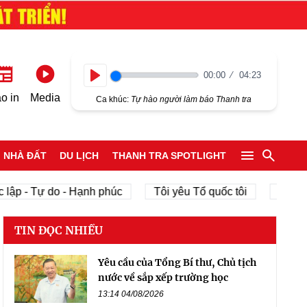
00:00
04:23
Play
o in
Media
Ca khúc:
Tự hào người làm báo Thanh tra
NHÀ ĐẤT
DU LỊCH
THANH TRA SPOTLIGHT
lập - Tự do - Hạnh phúc
Tôi yêu Tổ quốc tôi
phát tr
TIN ĐỌC NHIỀU
Yêu cầu của Tổng Bí thư, Chủ tịch
nước về sắp xếp trường học
13:14 04/08/2026