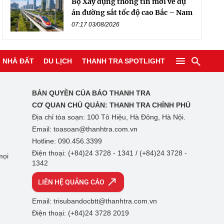
Bộ Xây dựng thông tin mới về dự
án đường sắt tốc độ cao Bắc – Nam
07:17 03/08/2026
NHÀ ĐẤT
DU LỊCH
THANH TRA SPOTLIGHT
BẢN QUYỀN CỦA BÁO THANH TRA
CƠ QUAN CHỦ QUẢN:
THANH TRA CHÍNH PHỦ
Địa chỉ tòa soạn: 100 Tô Hiệu, Hà Đông, Hà Nội.
Email: toasoan@thanhtra.com.vn
Hotline: 090.456.3399
Điện thoại: (+84)24 3728 - 1341 / (+84)24 3728 -
mọi
1342
LIÊN HỆ QUẢNG CÁO
Email: trisubandocbtt@thanhtra.com.vn
Điện thoại: (+84)24 3728 2019