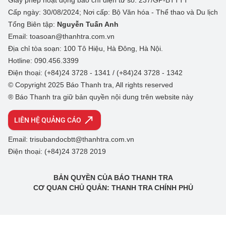
Giấy phép hoạt động báo chí điện tử số: 237/GP-BTTTT
Cấp ngày: 30/08/2024; Nơi cấp: Bộ Văn hóa - Thể thao và Du lịch
Tổng Biên tập:
Nguyễn Tuấn Anh
Email: toasoan@thanhtra.com.vn
Địa chỉ tòa soạn: 100 Tô Hiệu, Hà Đông, Hà Nội.
Hotline: 090.456.3399
Điện thoại: (+84)24 3728 - 1341 / (+84)24 3728 - 1342
© Copyright 2025 Báo Thanh tra, All rights reserved
® Báo Thanh tra giữ bản quyền nội dung trên website này
LIÊN HỆ QUẢNG CÁO
Email: trisubandocbtt@thanhtra.com.vn
Điện thoại: (+84)24 3728 2019
BẢN QUYỀN CỦA BÁO THANH TRA
CƠ QUAN CHỦ QUẢN: THANH TRA CHÍNH PHỦ