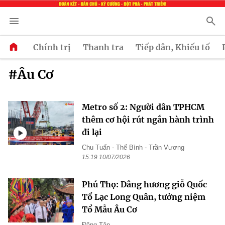
Chính trị
Thanh tra
Tiếp dân, Khiếu tố
#Âu Cơ
Metro số 2: Người dân TPHCM
thêm cơ hội rút ngắn hành trình
đi lại
Chu Tuấn - Thế Bình - Trần Vương
15:19 10/07/2026
Phú Thọ: Dâng hương giỗ Quốc
Tổ Lạc Long Quân, tưởng niệm
Tổ Mẫu Âu Cơ
Đăng Tân