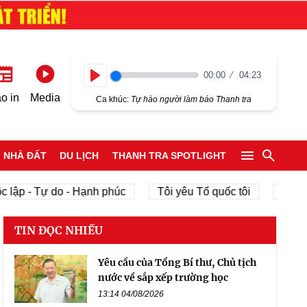
00:00
04:23
Play
o in
Media
Ca khúc:
Tự hào người làm báo Thanh tra
NHÀ ĐẤT
DU LỊCH
THANH TRA SPOTLIGHT
 lập - Tự do - Hạnh phúc
Tôi yêu Tổ quốc tôi
phát t
TIN ĐỌC NHIỀU
Yêu cầu của Tổng Bí thư, Chủ tịch
nước về sắp xếp trường học
13:14 04/08/2026