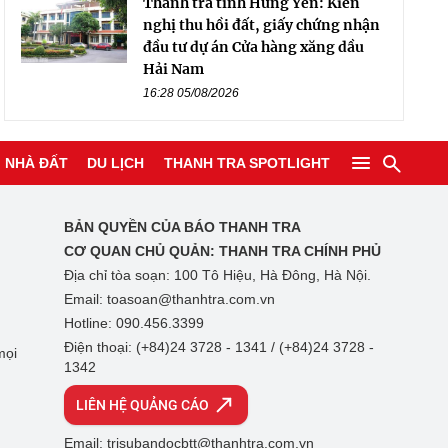
Thanh tra tỉnh Hưng Yên: Kiến
nghị thu hồi đất, giấy chứng nhận
đầu tư dự án Cửa hàng xăng dầu
Hải Nam
16:28 05/08/2026
NHÀ ĐẤT
DU LỊCH
THANH TRA SPOTLIGHT
BẢN QUYỀN CỦA BÁO THANH TRA
CƠ QUAN CHỦ QUẢN:
THANH TRA CHÍNH PHỦ
Địa chỉ tòa soạn: 100 Tô Hiệu, Hà Đông, Hà Nội.
Email: toasoan@thanhtra.com.vn
Hotline: 090.456.3399
Điện thoại: (+84)24 3728 - 1341 / (+84)24 3728 -
mọi
1342
LIÊN HỆ QUẢNG CÁO
Email: trisubandocbtt@thanhtra.com.vn