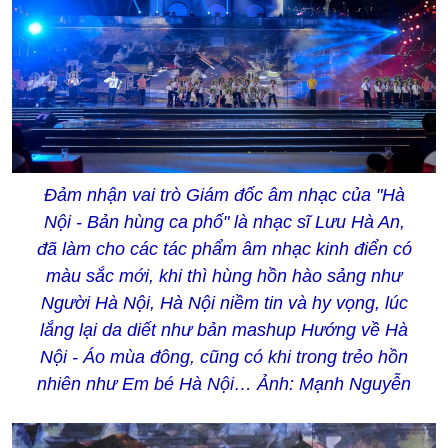
Đảm nhận vai trò Giám đốc âm nhạc của "Hà
Nội - Bản hùng ca phố" là nhạc sĩ Lưu Hà An,
đã làm cho các tác phẩm âm nhạc kinh điển có
màu sắc mới, khi thì hùng hồn hào sảng như
Người Hà Nội, Hà Nội niềm tin và hy vọng, lúc
lắng lại da diết như bản mashup Hướng về Hà
Nội - Áo mùa đông, cũng có khi trong trẻo hồn
nhiên như Em bé Hà Nội… Ảnh: Mạnh Nguyễn