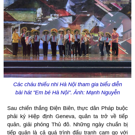
Các cháu thiếu nhi Hà Nội tham gia biểu diễn
bài hát "Em bé Hà Nội". Ảnh: Mạnh Nguyễn
Sau chiến thắng Điện Biên, thực dân Pháp buộc
phải ký Hiệp định Geneva, quân ta trở về tiếp
quản, giải phóng Thủ đô. Những ngày chuẩn bị
tiếp quản là cả quá trình đấu tranh cam go với