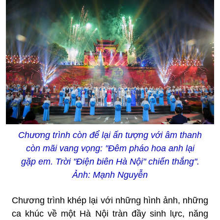
Chương trình còn để lại ấn tượng với âm thanh
còn mãi vang vọng: "Đêm pháo hoa anh lại
gặp em. Trời "Điện biên Hà Nội" chiến thắng".
Ảnh: Mạnh Nguyễn
Chương trình khép lại với những hình ảnh, những
ca khúc về một Hà Nội tràn đầy sinh lực, năng