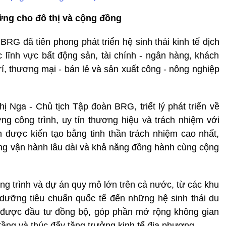
vững cho đô thị và cộng đồng
BRG đã tiên phong phát triển hệ sinh thái kinh tế dịch
lĩnh vực bất động sản, tài chính - ngân hàng, khách
trí, thương mại - bán lẻ và sản xuất công - nông nghiệp
Nga - Chủ tịch Tập đoàn BRG, triết lý phát triển về
g công trình, uy tín thương hiệu và trách nhiệm với
 được kiến tạo bằng tinh thần trách nhiệm cao nhất,
ượng vận hành lâu dài và khả năng đồng hành cùng cộng
ng trình và dự án quy mô lớn trên cả nước, từ các khu
ỉ dưỡng tiêu chuẩn quốc tế đến những hệ sinh thái du
h vụ được đầu tư đồng bộ, góp phần mở rộng không gian
 tầng và thúc đẩy tăng trưởng kinh tế địa phương.