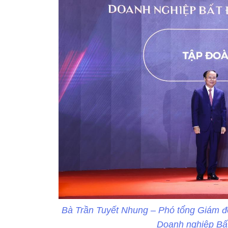
Bà Trần Tuyết Nhung – Phó tổng Giám đ
Doanh nghiệp Bấ