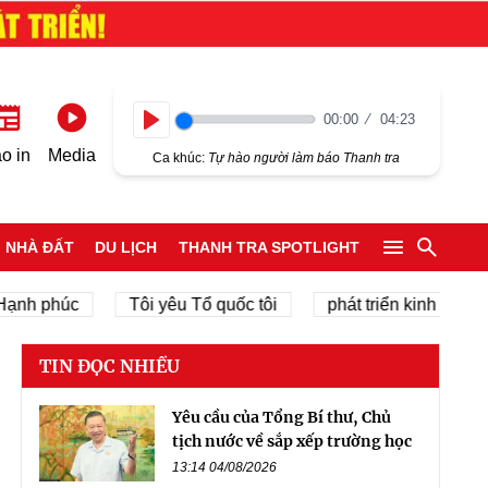
00:00
04:23
Play
o in
Media
Ca khúc:
Tự hào người làm báo Thanh tra
NHÀ ĐẤT
DU LỊCH
THANH TRA SPOTLIGHT
phúc
Tôi yêu Tổ quốc tôi
phát triển kinh tế tư nhân
TIN ĐỌC NHIỀU
Yêu cầu của Tổng Bí thư, Chủ
tịch nước về sắp xếp trường học
13:14 04/08/2026