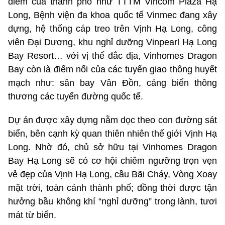
điểm của thành phố như TTTM Vincom Plaza Hạ
Long, Bệnh viện đa khoa quốc tế Vinmec đang xây
dựng, hệ thống cáp treo trên Vịnh Hạ Long, công
viên Đại Dương, khu nghỉ dưỡng Vinpearl Hạ Long
Bay Resort… với vị thế đắc địa, Vinhomes Dragon
Bay còn là điểm nối của các tuyến giao thông huyết
mạch như: sân bay Vân Đồn, cảng biển thông
thương các tuyến đường quốc tế.
Dự án được xây dựng nằm dọc theo con đường sát
biển, bên cạnh kỳ quan thiên nhiên thế giới Vịnh Hạ
Long. Nhờ đó, chủ sở hữu tại Vinhomes Dragon
Bay Hạ Long sẽ có cơ hội chiêm ngưỡng trọn vẹn
vẻ đẹp của Vịnh Hạ Long, cầu Bãi Cháy, Vòng Xoay
mặt trời, toàn cảnh thành phố; đồng thời được tận
hưởng bầu không khí “nghỉ dưỡng” trong lành, tươi
mát từ biển.