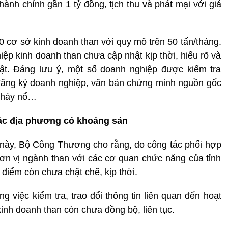
hành chính gần 1 tỷ đồng, tịch thu và phát mại với giá
0 cơ sở kinh doanh than với quy mô trên 50 tấn/tháng.
iệp kinh doanh than chưa cập nhật kịp thời, hiểu rõ và
ật. Đáng lưu ý, một số doanh nghiệp được kiểm tra
đăng ký doanh nghiệp, văn bản chứng minh nguồn gốc
cháy nổ…
các địa phương có khoáng sản
 này, Bộ Công Thương cho rằng, do công tác phối hợp
đơn vị ngành than với các cơ quan chức năng của tỉnh
điểm còn chưa chặt chẽ, kịp thời.
g việc kiểm tra, trao đổi thông tin liên quan đến hoạt
kinh doanh than còn chưa đồng bộ, liên tục.