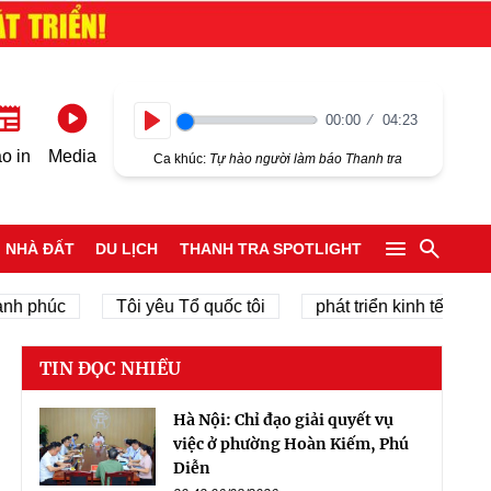
00:00
04:23
Play
o in
Media
Ca khúc:
Tự hào người làm báo Thanh tra
NHÀ ĐẤT
DU LỊCH
THANH TRA SPOTLIGHT
phúc
Tôi yêu Tổ quốc tôi
phát triển kinh tế tư nhân
TIN ĐỌC NHIỀU
Hà Nội: Chỉ đạo giải quyết vụ
việc ở phường Hoàn Kiếm, Phú
Diễn