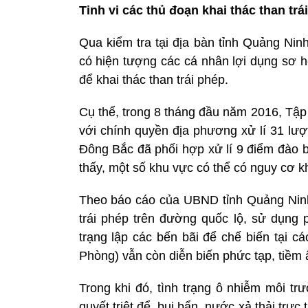
Tinh vi các thủ đoạn khai thác than trá
Qua kiểm tra tại địa bàn tỉnh Quảng Ni
có hiện tượng các cá nhân lợi dụng sơ hở
để khai thác than trái phép.
Cụ thể, trong 8 tháng đầu năm 2016, Tậ
với chính quyền địa phương xử lí 31 lượ
Đông Bắc đã phối hợp xử lí 9 điểm đào bớ
thấy, một số khu vực có thể có nguy cơ kh
Theo báo cáo của UBND tỉnh Quảng Ninh,
trái phép trên đường quốc lộ, sử dụng p
trạng lập các bến bãi để chế biến tại c
Phòng) vẫn còn diễn biến phức tạp, tiềm ẩ
Trong khi đó, tình trạng ô nhiễm môi t
quyết triệt để, bụi bẩn, nước xả thải trực