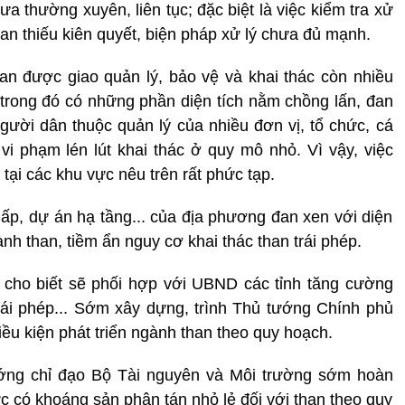
a thường xuyên, liên tục; đặc biệt là việc kiểm tra xử
han thiếu kiên quyết, biện pháp xử lý chưa đủ mạnh.
an được giao quản lý, bảo vệ và khai thác còn nhiều
 trong đó có những phần diện tích nằm chồng lấn, đan
người dân thuộc quản lý của nhiều đơn vị, tổ chức, cá
vi phạm lén lút khai thác ở quy mô nhỏ. Vì vậy, việc
 tại các khu vực nêu trên rất phức tạp.
lấp, dự án hạ tầng... của địa phương đan xen với diện
ành than, tiềm ẩn nguy cơ khai thác than trái phép.
 cho biết sẽ phối hợp với UBND các tỉnh tăng cường
trái phép... Sớm xây dựng, trình Thủ tướng Chính phủ
ều kiện phát triển ngành than theo quy hoạch.
ướng chỉ đạo Bộ Tài nguyên và Môi trường sớm hoàn
c có khoáng sản phân tán nhỏ lẻ đối với than theo quy