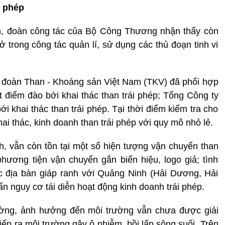
i phép
nh, đoàn công tác của Bộ Công Thương nhận thấy còn
 trong công tác quản lí, sử dụng các thủ đoạn tinh vi
p đoàn Than - Khoáng sản Việt Nam (TKV) đã phối hợp
t điểm đào bới khai thác than trái phép; Tổng Công ty
i khai thác than trái phép. Tại thời điểm kiểm tra cho
ai thác, kinh doanh than trái phép với quy mô nhỏ lẻ.
 vẫn còn tồn tại một số hiện tượng vận chuyển than
hương tiện vận chuyển gắn biển hiệu, logo giả; tình
ác địa bàn giáp ranh với Quảng Ninh (Hải Dương, Hải
n nguy cơ tái diễn hoạt động kinh doanh trái phép.
rường, ảnh hưởng đến môi trường vẫn chưa được giải
 tiếp ra môi trường gây ô nhiễm, bồi lấp sông suối. Trên