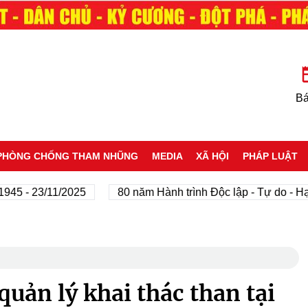
Bá
PHÒNG CHỐNG THAM NHŨNG
MEDIA
XÃ HỘI
PHÁP LUẬT
- 23/11/2025
80 năm Hành trình Độc lập - Tự do - Hạnh 
quản lý khai thác than tại