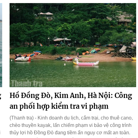
g
Hồ Đồng Đò, Kim Anh, Hà Nội: Công
an phối hợp kiểm tra vi phạm
(Thanh tra) - Kinh doanh du lịch, cắm trại, cho thuê cano,
chèo thuyền kayak, lấn chiếm phạm vi bảo vệ công trình
i
thủy lợi hồ Đồng Đò đang tiềm ẩn nguy cơ mất an toàn.