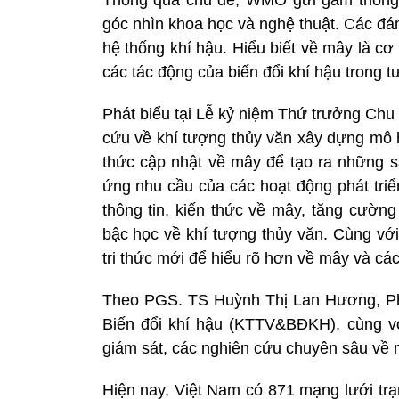
góc nhìn khoa học và nghệ thuật. Các đá
hệ thống khí hậu. Hiểu biết về mây là cơ
các tác động của biến đổi khí hậu trong 
Phát biểu tại Lễ kỷ niệm Thứ trưởng Chu
cứu về khí tượng thủy văn xây dựng mô h
thức cập nhật về mây để tạo ra những s
ứng nhu cầu của các hoạt động phát triển
thông tin, kiến thức về mây, tăng cườn
bậc học về khí tượng thủy văn. Cùng với
tri thức mới để hiểu rõ hơn về mây và các
Theo PGS. TS Huỳnh Thị Lan Hương, Ph
Biến đổi khí hậu (KTTV&BĐKH), cùng vớ
giám sát, các nghiên cứu chuyên sâu về
Hiện nay, Việt Nam có 871 mạng lưới trạ