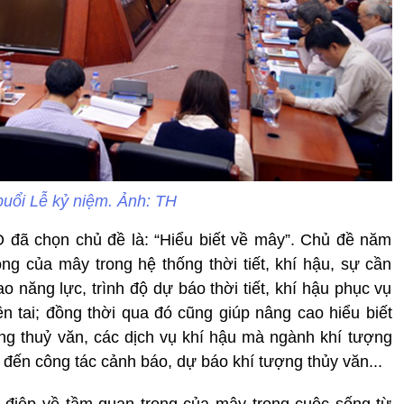
uổi Lễ kỷ niệm. Ảnh: TH
đã chọn chủ đề là: “Hiểu biết về mây”. Chủ đề năm
ọng của mây trong hệ thống thời tiết, khí hậu, sự cần
o năng lực, trình độ dự báo thời tiết, khí hậu phục vụ
iên tai; đồng thời qua đó cũng giúp nâng cao hiểu biết
ng thuỷ văn, các dịch vụ khí hậu mà ngành khí tượng
đến công tác cảnh báo, dự báo khí tượng thủy văn...
điệp về tầm quan trọng của mây trong cuộc sống từ