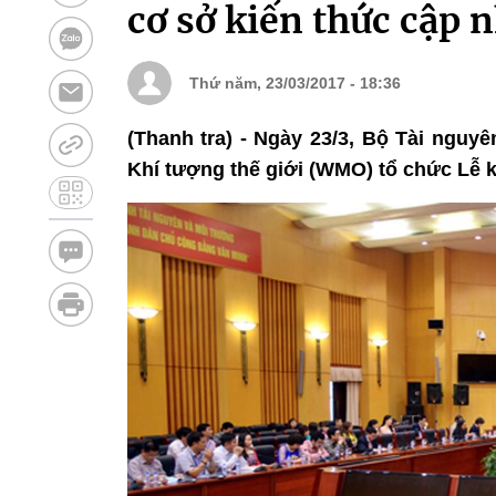
cơ sở kiến thức cập 
Thứ năm, 23/03/2017 - 18:36
(Thanh tra) - Ngày 23/3, Bộ Tài ngu
Khí tượng thế giới (WMO) tổ chức Lễ k