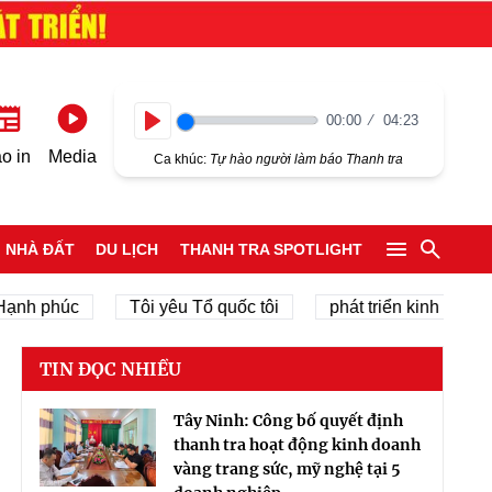
00:00
04:23
Play
o in
Media
Ca khúc:
Tự hào người làm báo Thanh tra
NHÀ ĐẤT
DU LỊCH
THANH TRA SPOTLIGHT
phúc
Tôi yêu Tổ quốc tôi
phát triển kinh tế tư nhân
TIN ĐỌC NHIỀU
Tây Ninh: Công bố quyết định
thanh tra hoạt động kinh doanh
vàng trang sức, mỹ nghệ tại 5