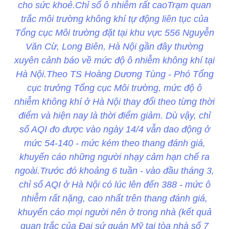
cho sức khoẻ.Chỉ số ô nhiễm rất caoTrạm quan
trắc môi trường không khí tự động liên tục của
Tổng cục Môi trường đặt tại khu vực 556 Nguyễn
Văn Cừ, Long Biên, Hà Nội gần đây thường
xuyên cảnh báo về mức độ ô nhiễm không khí tại
Hà Nội.Theo TS Hoàng Dương Tùng - Phó Tổng
cục trưởng Tổng cục Môi trường, mức độ ô
nhiễm không khí ở Hà Nội thay đổi theo từng thời
điểm và hiện nay là thời điểm giảm. Dù vậy, chỉ
số AQI đo được vào ngày 14/4 vẫn dao động ở
mức 54-140 - mức kém theo thang đánh giá,
khuyến cáo những người nhạy cảm hạn chế ra
ngoài.Trước đó khoảng 6 tuần - vào đầu tháng 3,
chỉ số AQI ở Hà Nội có lúc lên đến 388 - mức ô
nhiễm rất nặng, cao nhất trên thang đánh giá,
khuyến cáo mọi người nên ở trong nhà (kết quả
quan trắc của Đại sứ quán Mỹ tại tòa nhà số 7