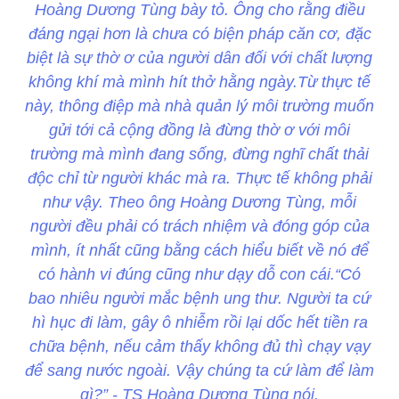
Hoàng Dương Tùng bày tỏ. Ông cho rằng điều
đáng ngại hơn là chưa có biện pháp căn cơ, đặc
biệt là sự thờ ơ của người dân đối với chất lượng
không khí mà mình hít thở hằng ngày.Từ thực tế
này, thông điệp mà nhà quản lý môi trường muốn
gửi tới cả cộng đồng là đừng thờ ơ với môi
trường mà mình đang sống, đừng nghĩ chất thải
độc chỉ từ người khác mà ra. Thực tế không phải
như vậy. Theo ông Hoàng Dương Tùng, mỗi
người đều phải có trách nhiệm và đóng góp của
mình, ít nhất cũng bằng cách hiểu biết về nó để
có hành vi đúng cũng như dạy dỗ con cái.“Có
bao nhiêu người mắc bệnh ung thư. Người ta cứ
hì hục đi làm, gây ô nhiễm rồi lại dốc hết tiền ra
chữa bệnh, nếu cảm thấy không đủ thì chạy vạy
để sang nước ngoài. Vậy chúng ta cứ làm để làm
gì?” - TS Hoàng Dương Tùng nói.