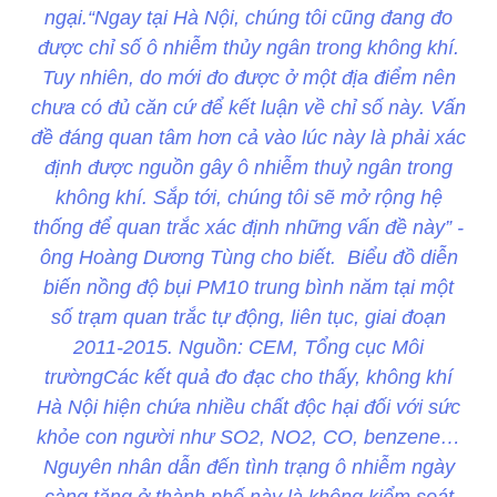
ngại.“Ngay tại Hà Nội, chúng tôi cũng đang đo
được chỉ số ô nhiễm thủy ngân trong không khí.
Tuy nhiên, do mới đo được ở một địa điểm nên
chưa có đủ căn cứ để kết luận về chỉ số này. Vấn
đề đáng quan tâm hơn cả vào lúc này là phải xác
định được nguồn gây ô nhiễm thuỷ ngân trong
không khí. Sắp tới, chúng tôi sẽ mở rộng hệ
thống để quan trắc xác định những vấn đề này” -
ông Hoàng Dương Tùng cho biết. Biểu đồ diễn
biến nồng độ bụi PM10 trung bình năm tại một
số trạm quan trắc tự động, liên tục, giai đoạn
2011-2015. Nguồn: CEM, Tổng cục Môi
trườngCác kết quả đo đạc cho thấy, không khí
Hà Nội hiện chứa nhiều chất độc hại đối với sức
khỏe con người như SO2, NO2, CO, benzene…
Nguyên nhân dẫn đến tình trạng ô nhiễm ngày
càng tăng ở thành phố này là không kiểm soát