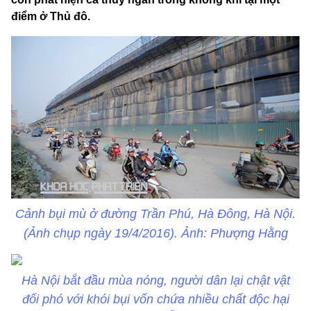
điểm ở Thủ đô.
Cảnh bụi mù ở đường Trần Phú, Hà Đông, Hà Nội.
(Ảnh chụp ngày 19/4/2016). Ảnh: Phượng Hằng
Hà Nội bắt đầu mùa nóng, người dân lại chật vật
đối phó với khói bụi vốn chứa nhiều chất độc hại