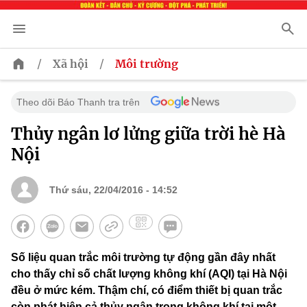
/
/
Xã hội
Môi trường
Theo dõi Báo Thanh tra trên
Thủy ngân lơ lửng giữa trời hè Hà
Nội
Thứ sáu, 22/04/2016 - 14:52
Số liệu quan trắc môi trường tự động gần đây nhất
cho thấy chỉ số chất lượng không khí (AQI) tại Hà Nội
đều ở mức kém. Thậm chí, có điểm thiết bị quan trắc
còn phát hiện cả thủy ngân trong không khí tại một