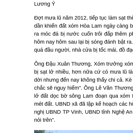
Lương Ý
Ðợt mưa lũ năm 2012, tiếp tục làm sạt 
dần khiến đất xóm Hòa Lam ngày càng bị t
ra móc đá bị nước cuốn trôi đắp thêm 
hôm nay hôm sau lại bị sóng đánh bật ra
quá đầu người, nhà cửa bị tốc mái, đồ đạ
Ông Đậu Xuân Thương, Xóm trưởng xóm H
bị sạt lở nhiều, hơn nữa cứ có mưa lũ l
dời nhưng đến nay không thấy chi cả. Kè
chắc sẽ nguy hiểm". Ông Lê Văn Thương,
lở đất dọc bờ sông Lam đoạn qua xóm 
mét đất. UBND xã đã lập kế hoạch các hộ
nghị UBND TP Vinh, UBND tỉnh Nghệ An 
nói trên”.