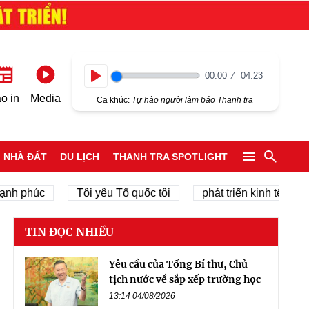
00:00
04:23
Play
o in
Media
Ca khúc:
Tự hào người làm báo Thanh tra
NHÀ ĐẤT
DU LỊCH
THANH TRA SPOTLIGHT
húc
Tôi yêu Tổ quốc tôi
phát triển kinh tế tư nhân
TIN ĐỌC NHIỀU
Yêu cầu của Tổng Bí thư, Chủ
tịch nước về sắp xếp trường học
13:14 04/08/2026