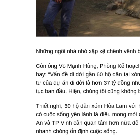
Những ngôi nhà nhỏ xập xệ chênh vênh 
Còn ông Võ Mạnh Hùng, Phòng Kế hoạch T
hay: "Vấn đề di dời gần 60 hộ dân tại x
tư của dự án di dời là hơn 37 tỷ đồng n
tục ban đầu. Hiện, chúng tôi cũng không b
Thiết nghĩ, 60 hộ dân xóm Hòa Lam vớ
có cuộc sống yên lành là điều mong mỏi
An và TP Vinh cần quan tâm hơn nữa để m
nhanh chóng ổn định cuộc sống.