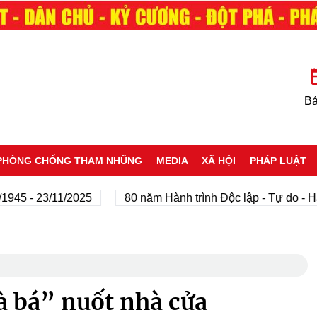
Bá
PHÒNG CHỐNG THAM NHŨNG
MEDIA
XÃ HỘI
PHÁP LUẬT
- 23/11/2025
80 năm Hành trình Độc lập - Tự do - Hạnh p
à bá” nuốt nhà cửa