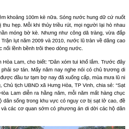
thêm khoảng 100m kè nữa. Sóng nước hung dữ cứ nuốt
hu hẹp. Mỗi khi thủy triều rút, mọi người lại hò nhau
phần móng bờ kè. Nhưng như công dã tràng, vừa đắp
. Trận lụt năm 2009 và 2010, nước lũ tràn về dâng cao
c nổi lềnh bềnh trôi theo dòng nước.
òa Lam, cho biết: "Dân xóm tui khổ lắm. Trước đây
à phải sơ tán. Mấy năm nay nghe nói có chủ trương di
 được đầu tư tạm bợ nay đã xuống cấp, mùa mưa lũ ni
 Chủ tịch UBND xã Hưng Hòa, TP Vinh, chia sẻ: “Sạt
Hòa Lam diễn ra hằng năm, mỗi năm mất hàng chục
 dân sống trong khu vực có nguy cơ bị sạt lở cao, đề
và các cơ quan sớm có phương án di dời các hộ dân