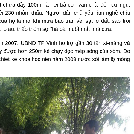
 chưa đầy 100m, là nơi bà con vạn chài đến cư ngụ.
i 230 nhân khẩu. Người dân chủ yếu làm nghề chài
của họ là mỗi khi mưa bão tràn về, sạt lở đất, sập trôi
lo âu, thấp thỏm sợ "hà bá" nuốt mất nhà cửa.
ăm 2007, UBND TP Vinh hỗ trợ gần 30 tấn xi-măng và
xây được hơn 250m kè chạy dọc mép sông của xóm. Do
ó thiết kế khoa học nên năm 2009 nước xói làm lộ móng