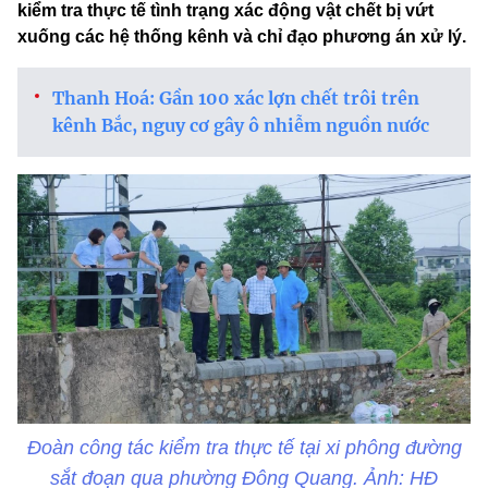
kiểm tra thực tế tình trạng xác động vật chết bị vứt
xuống các hệ thống kênh và chỉ đạo phương án xử lý.
Thanh Hoá: Gần 100 xác lợn chết trôi trên
kênh Bắc, nguy cơ gây ô nhiễm nguồn nước
Đoàn công tác kiểm tra thực tế tại xi phông đường
sắt đoạn qua phường Đông Quang. Ảnh: HĐ