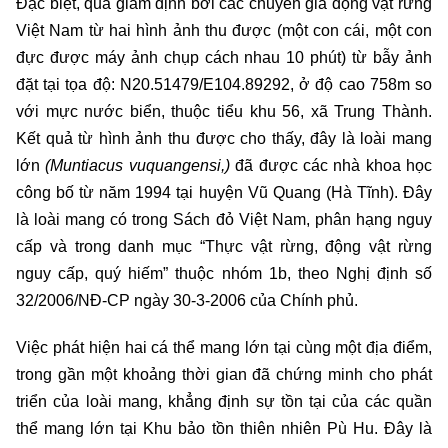
Đặc biệt, qua giám định bởi các chuyên gia động vật rừng
Việt Nam từ hai hình ảnh thu được (một con cái, một con
đực được máy ảnh chụp cách nhau 10 phút) từ bẫy ảnh
đặt tại tọa độ: N20.51479/E104.89292, ở độ cao 758m so
với mực nước biển, thuộc tiểu khu 56, xã Trung Thành.
Kết quả từ hình ảnh thu được cho thấy, đây là loài mang
lớn
(Muntiacus vuquangensi,)
đã được các nhà khoa học
công bố từ năm 1994 tại huyện Vũ Quang (Hà Tĩnh). Đây
là loài mang có trong Sách đỏ Việt Nam, phân hạng nguy
cấp và trong danh mục “Thực vật rừng, động vật rừng
nguy cấp, quý hiếm” thuộc nhóm 1b, theo Nghị định số
32/2006/NĐ-CP ngày 30-3-2006 của Chính phủ.
Việc phát hiện hai cá thể mang lớn tại cùng một địa điểm,
trong gần một khoảng thời gian đã chứng minh cho phát
triển của loài mang, khẳng định sự tồn tại của các quần
thể mang lớn tại Khu bảo tồn thiên nhiên Pù Hu. Đây là