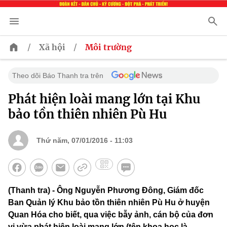
/
/
Xã hội
Môi trường
Theo dõi Báo Thanh tra trên
Phát hiện loài mang lớn tại Khu
bảo tồn thiên nhiên Pù Hu
Thứ năm, 07/01/2016 - 11:03
(Thanh tra) - Ông Nguyễn Phương Đông, Giám đốc
Ban Quản lý Khu bảo tồn thiên nhiên Pù Hu ở huyện
Quan Hóa cho biết, qua việc bẫy ảnh, cán bộ của đơn
vị vừa phát hiện loài mang lớn (tên khoa học là