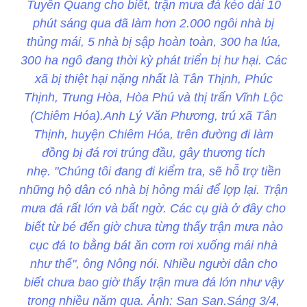
Tuyên Quang cho biết, trận mưa đá kéo dài 10
phút sáng qua đã làm hơn 2.000 ngôi nhà bị
thủng mái, 5 nhà bị sập hoàn toàn, 300 ha lúa,
300 ha ngô đang thời kỳ phát triển bị hư hại. Các
xã bị thiệt hại nặng nhất là Tân Thịnh, Phúc
Thịnh, Trung Hòa, Hòa Phú và thị trấn Vĩnh Lộc
(Chiêm Hóa).Anh Lý Văn Phương, trú xã Tân
Thịnh, huyện Chiêm Hóa, trên đường đi làm
đồng bị đá rơi trúng đầu, gây thương tích
nhẹ. "Chúng tôi đang đi kiểm tra, sẽ hỗ trợ tiền
những hộ dân có nhà bị hỏng mái để lợp lại. Trận
mưa đá rất lớn và bất ngờ. Các cụ già ở đây cho
biết từ bé đến giờ chưa từng thấy trận mưa nào
cục đá to bằng bát ăn cơm rơi xuống mái nhà
như thế", ông Nông nói. Nhiều người dân cho
biết chưa bao giờ thấy trận mưa đá lớn như vậy
trong nhiều năm qua. Ảnh: San San.Sáng 3/4,