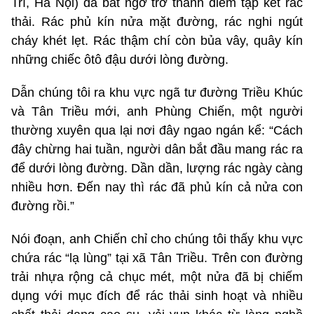
Trì, Hà Nội) đã bất ngờ trở thành điểm tập kết rác
thải. Rác phủ kín nửa mặt đường, rác nghi ngút
cháy khét lẹt. Rác thậm chí còn bủa vây, quây kín
những chiếc ôtô đậu dưới lòng đường.
Dẫn chúng tôi ra khu vực ngã tư đường Triều Khúc
và Tân Triều mới, anh Phùng Chiến, một người
thường xuyên qua lại nơi đây ngao ngán kể: “Cách
đây chừng hai tuần, người dân bắt đầu mang rác ra
để dưới lòng đường. Dần dần, lượng rác ngày càng
nhiều hơn. Đến nay thì rác đã phủ kín cả nửa con
đường rồi.”
Nói đoạn, anh Chiến chỉ cho chúng tôi thấy khu vực
chứa rác “lạ lùng” tại xã Tân Triều. Trên con đường
trải nhựa rộng cả chục mét, một nửa đã bị chiếm
dụng với mục đích để rác thải sinh hoạt và nhiều