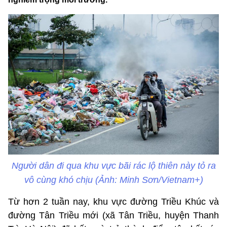
Người dân đi qua khu vực bãi rác lộ thiên này tỏ ra
vô cùng khó chịu (Ảnh: Minh Sơn/Vietnam+)
Từ hơn 2 tuần nay, khu vực đường Triều Khúc và
đường Tân Triều mới (xã Tân Triều, huyện Thanh