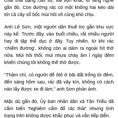
chất thải dạng cao su, vải vụn khác từ làng nghề
gần đó. Con đường rác có một không hai kéo dài
tới cả cây số bốc mùi hôi vô cùng khó chịu.
Anh Lê Sơn, một người dân thuê trọ gần khu vực
này kể: Trước đây, vào buổi chiều, rất nhiều người
hay đi tập thể dục ở đây. Tuy nhiên, từ khi rác
‘chiếm đường’, không còn ai dám ra ngoài hít thở
nữa. Mùi hôi thối, mùi nhựa cháy âm ỉ ngày đêm
khiến chúng tôi không thể thở được.
“Thậm chí, có người để ôtô ở bãi đất trống từ đêm,
đến sáng hôm sau, rác đã vây kín, không có cách
nào lấy được xe đi làm,” anh Sơn phản ánh.
Mặc dù gần đó, Ủy ban nhân dân xã Tân Triều đã
cắm biển “Nghiêm cấm đổ rác thải” nhưng tình
trạng trên không được khắc phục và vẫn tiếp diễn.