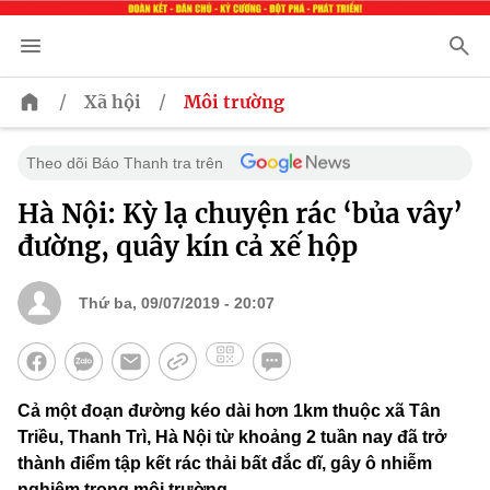
/
/
Xã hội
Môi trường
Theo dõi Báo Thanh tra trên
Hà Nội: Kỳ lạ chuyện rác ‘bủa vây’
đường, quây kín cả xế hộp
Thứ ba, 09/07/2019 - 20:07
Cả một đoạn đường kéo dài hơn 1km thuộc xã Tân
Triều, Thanh Trì, Hà Nội từ khoảng 2 tuần nay đã trở
thành điểm tập kết rác thải bất đắc dĩ, gây ô nhiễm
nghiêm trọng môi trường.