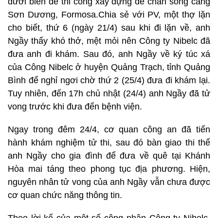
dưới biển để thi công xây dựng đê chắn sóng cảng
Sơn Dương, Formosa.Chia sẻ với PV, một thợ lặn
cho biết, thứ 6 (ngày 21/4) sau khi đi lặn về, anh
Ngầy thấy khó thở, mệt mỏi nên Công ty Nibelc đã
đưa anh đi khám. Sau đó, anh Ngầy về ký túc xá
của Công Nibelc ở huyện Quảng Trạch, tỉnh Quảng
Bình để nghỉ ngơi chờ thứ 2 (25/4) đưa đi khám lại.
Tuy nhiên, đến 17h chủ nhật (24/4) anh Ngầy đã tử
vong trước khi đưa đến bệnh viện.
Ngay trong đêm 24/4, cơ quan công an đã tiến
hành khám nghiệm tử thi, sau đó bàn giao thi thể
anh Ngầy cho gia đình để đưa về quê tại Khánh
Hòa mai táng theo phong tục địa phương. Hiện,
nguyên nhân tử vong của anh Ngầy vẫn chưa được
cơ quan chức năng thông tin.
Theo lời kể của một số công nhân Công ty Nibelc,