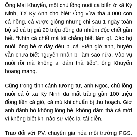
Ông Mai Khuyến, một chủ lồng nuôi cá biển ở xã Kỳ
Ninh, TX Kỳ Anh cho biết: Ông vừa thả 4.000 con
cá hồng, cá vược giống nhưng chỉ sau 1 ngày toàn
bộ số cá trị giá 20 triệu đồng đã nhiễm độc chết gần
hết. “Nhìn cá chết mà tôi chẳng biết làm gì. Các hộ
nuôi lồng bè ở đây đều bị cả. Đến giờ tỉnh, huyện
vẫn chưa biết nguyên nhân bị làm sao nữa. Vào vụ
nuôi rồi mà không ai dám thả tiếp”, ông Khuyến
hoang mang.
Cũng trong tình cảnh tương tự, anh Ngọc, chủ lồng
nuôi cá ở xã Kỳ Ninh đã mất trắng gần 100 triệu
đồng tiền cá giò, cá mú khi chuẩn bị thu hoạch. Giờ
anh đành bỏ không lồng bè, không dám thả cá mới
vì không biết khi nào sự việc lại tái diễn.
Trao đổi với PV, chuyên gia hóa môi trường PGS.