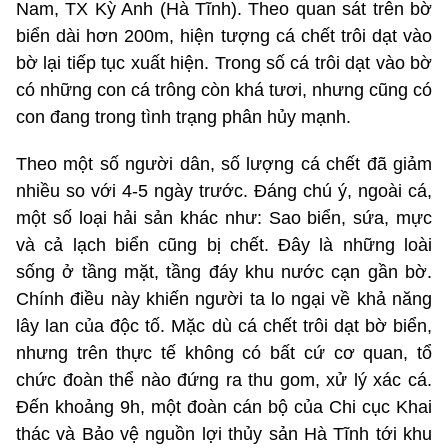
Nam, TX Kỳ Anh (Hà Tĩnh). Theo quan sát trên bờ
biển dài hơn 200m, hiện tượng cá chết trôi dạt vào
bờ lại tiếp tục xuất hiện. Trong số cá trôi dạt vào bờ
có những con cá trông còn khá tươi, nhưng cũng có
con đang trong tình trạng phân hủy mạnh.
Theo một số người dân, số lượng cá chết đã giảm
nhiều so với 4-5 ngày trước. Đáng chú ý, ngoài cá,
một số loại hải sản khác như: Sao biển, sứa, mực
và cả lạch biển cũng bị chết. Đây là những loài
sống ở tầng mặt, tầng đáy khu nước cạn gần bờ.
Chính điều này khiến người ta lo ngại về khả năng
lây lan của độc tố. Mặc dù cá chết trôi dạt bờ biển,
nhưng trên thực tế không có bất cứ cơ quan, tổ
chức đoàn thể nào đứng ra thu gom, xử lý xác cá.
Đến khoảng 9h, một đoàn cán bộ của Chi cục Khai
thác và Bảo vệ nguồn lợi thủy sản Hà Tĩnh tới khu