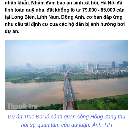
nhân khẩu. Nhằm đảm bảo an sinh xã hội, Hà Nội đã
tính toán quỹ nhà, đất khổng lồ từ 79.000 - 85.000 căn
tại Long Biên, Lĩnh Nam, Đông Anh, cơ bản đáp ứng
nhu cầu tái định cư của các hộ dân bị ảnh hưởng bởi
dự án.
Dự án Trục Đại lộ cảnh quan sông Hồng đang thu
hút sự quan tâm của dư luận. Ảnh: HH