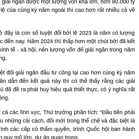
 giải ngân được một lượng vốn khá lớn, hơn 80.000 tỷ
ỷ lệ của cùng kỳ năm ngoái thì cao hơn rất nhiều cả về
ở đây là con số tuyệt đối bởi lẽ 2023 là năm có lượng
ớc đến nay. Năm 2024 thì thấp hơn một chút bởi đã kết
kinh tế - xã hội, nên lượng vốn để giải ngân trong năm
ng.
ệt đối giải ngân đầu tư công lại cao hơn cùng kỳ năm
n dẫn đến kết quả này thì có thể thấy rằng các giải
đã đề ra phát huy hiệu quả thiết thực, có ý nghĩa rất
ông.
t cả các lĩnh vực, Thứ trưởng phân tích: “Đầu tiên phải
u những cải cách, đổi mới trong thể chế và đặc biệt là
rình các cấp có thẩm quyền, trình Quốc hội ban hành
n quy mô lớn, dự án quan trọng.