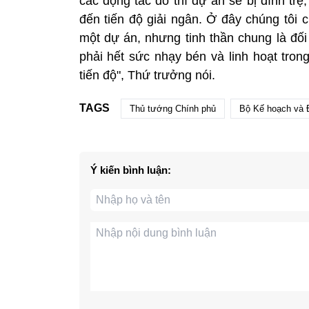
các động tác đó thì dự án sẽ bị đình tr
đến tiến độ giải ngân. Ở đây chúng tôi
một dự án, nhưng tinh thần chung là đối
phải hết sức nhạy bén và linh hoạt tro
tiến độ", Thứ trưởng nói.
TAGS
Thủ tướng Chính phủ
Bộ Kế hoạch và 
Ý kiến bình luận: