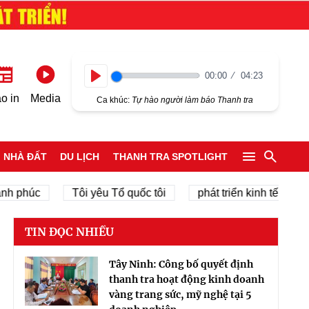
00:00
04:23
Play
o in
Media
Ca khúc:
Tự hào người làm báo Thanh tra
NHÀ ĐẤT
DU LỊCH
THANH TRA SPOTLIGHT
húc
Tôi yêu Tổ quốc tôi
phát triển kinh tế tư nhân
TIN ĐỌC NHIỀU
Tây Ninh: Công bố quyết định
thanh tra hoạt động kinh doanh
vàng trang sức, mỹ nghệ tại 5