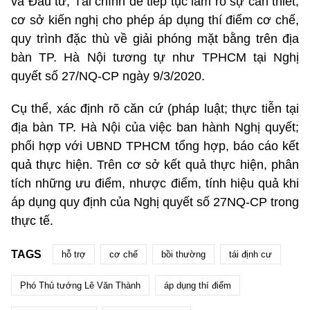
và Đầu tư; Tài chính để tiếp tục làm rõ sự cần thiết,
cơ sở kiến nghị cho phép áp dụng thí điểm cơ chế,
quy trình đặc thù về giải phóng mặt bằng trên địa
bàn TP. Hà Nội tương tự như TPHCM tại Nghị
quyết số 27/NQ-CP ngày 9/3/2020.
Cụ thể, xác định rõ căn cứ (pháp luật; thực tiễn tại
địa bàn TP. Hà Nội của việc ban hành Nghị quyết;
phối hợp với UBND TPHCM tổng hợp, báo cáo kết
quả thực hiện. Trên cơ sở kết quả thực hiện, phân
tích những ưu điểm, nhược điểm, tính hiệu quả khi
áp dụng quy định của Nghị quyết số 27NQ-CP trong
thực tế.
TAGS
hỗ trợ
cơ chế
bồi thường
tái định cư
Phó Thủ tướng Lê Văn Thành
áp dụng thí điểm