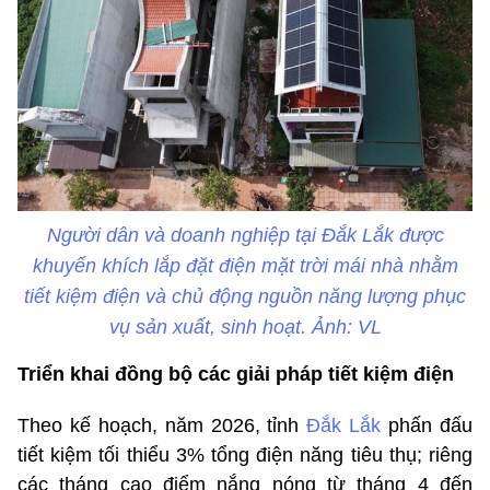
Người dân và doanh nghiệp tại Đắk Lắk được
khuyến khích lắp đặt điện mặt trời mái nhà nhằm
tiết kiệm điện và chủ động nguồn năng lượng phục
vụ sản xuất, sinh hoạt. Ảnh: VL
Triển khai đồng bộ các giải pháp tiết kiệm điện
Theo kế hoạch, năm 2026, tỉnh
Đắk Lắk
phấn đấu
tiết kiệm tối thiểu 3% tổng điện năng tiêu thụ; riêng
các tháng cao điểm nắng nóng từ tháng 4 đến